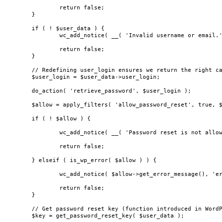
		return false;

	}

	if ( ! $user_data ) {

		wc_add_notice( __( 'Invalid username or email.', 'woocommerce' ), 'error' );

		return false;

	}

	// Redefining user_login ensures we return the right case in the email.

	$user_login = $user_data->user_login;

	do_action( 'retrieve_password', $user_login );

	$allow = apply_filters( 'allow_password_reset', true, $user_data->ID );

	if ( ! $allow ) {

		wc_add_notice( __( 'Password reset is not allowed for this user', 'woocommerce' ), 'error' );

		return false;

	} elseif ( is_wp_error( $allow ) ) {

		wc_add_notice( $allow->get_error_message(), 'error' );

		return false;

	}

	// Get password reset key (function introduced in WordPress 4.4).

	$key = get_password_reset_key( $user_data );
