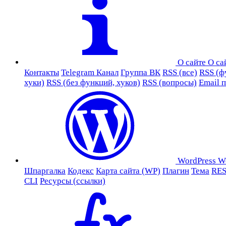
О сайте
О са
Контакты
Telegram Канал
Группа ВК
RSS (все)
RSS (ф
хуки)
RSS (без функций, хуков)
RSS (вопросы)
Email 
WordPress
W
Шпаргалка
Кодекс
Карта сайта (WP)
Плагин
Тема
RES
CLI
Ресурсы (ссылки)