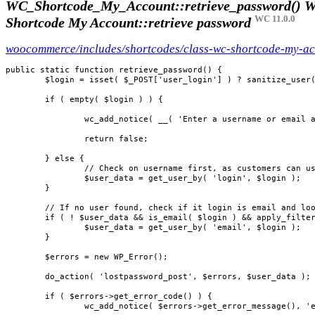
WC_Shortcode_My_Account::retrieve_password()
W
WC 11.0.0
Shortcode My Account::retrieve password
woocommerce/includes/shortcodes/class-wc-shortcode-my-a
public static function retrieve_password() {

	$login = isset( $_POST['user_login'] ) ? sanitize_user( wp_unslash( $_POST['user_login'] ) ) : ''; // WPCS: input var ok, CSRF ok.

	if ( empty( $login ) ) {

		wc_add_notice( __( 'Enter a username or email address.', 'woocommerce' ), 'error' );

		return false;

	} else {

		// Check on username first, as customers can use emails as usernames.

		$user_data = get_user_by( 'login', $login );

	}

	// If no user found, check if it login is email and lookup user based on email.

	if ( ! $user_data && is_email( $login ) && apply_filters( 'woocommerce_get_username_from_email', true ) ) {

		$user_data = get_user_by( 'email', $login );

	}

	$errors = new WP_Error();

	do_action( 'lostpassword_post', $errors, $user_data );

	if ( $errors->get_error_code() ) {

		wc_add_notice( $errors->get_error_message(), 'error' );
