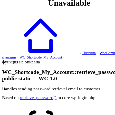
›
Плагины
›
WooComm
функции
›
WC_Shortcode_My_Account
›
функция не описана
WC_Shortcode_My_Account::retrieve_passw
public static
│
WC 1.0
Handles sending password retrieval email to customer.
Based on
retrieve_password()
in core wp-login.php.