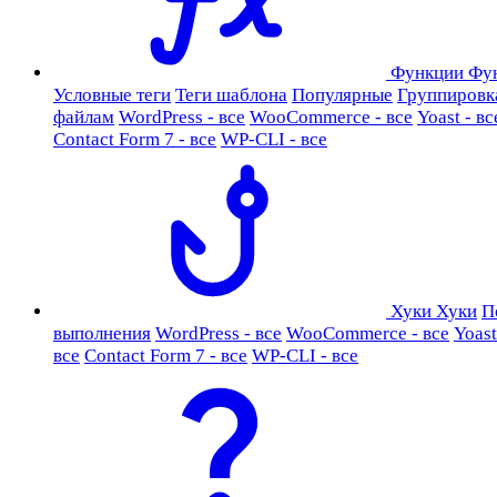
Функции
Фу
Условные теги
Теги шаблона
Популярные
Группировк
файлам
WordPress - все
WooCommerce - все
Yoast - вс
Contact Form 7 - все
WP-CLI - все
Хуки
Хуки
П
выполнения
WordPress - все
WooCommerce - все
Yoast
все
Contact Form 7 - все
WP-CLI - все