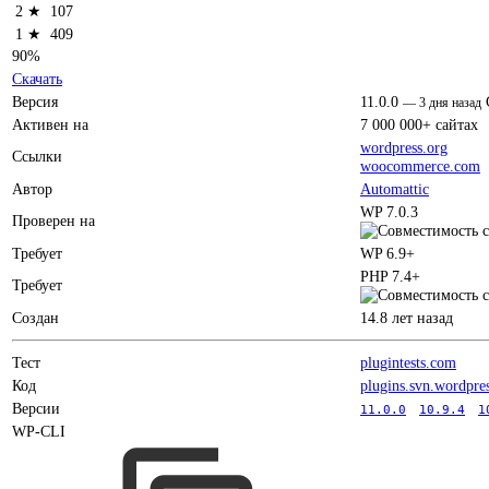
2 ★
107
1 ★
409
90%
Скачать
Версия
11.0.0
—
3 дня назад
Активен на
7 000 000+ сайтах
wordpress.org
Ссылки
woocommerce.com
Автор
Automattic
WP 7.0.3
Проверен на
Требует
WP 6.9+
PHP 7.4+
Требует
Создан
14.8 лет назад
Тест
plugintests.com
Код
plugins.svn.wordpre
Версии
11.0.0
10.9.4
1
WP-CLI