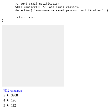
	// Send email notification.

	WC()->mailer(); // Load email classes.

	do_action( 'woocommerce_reset_password_notification', $user_login, $key );

	return true;

}
4812 отзывов
5 ★
3988
4 ★
196
3 ★
112