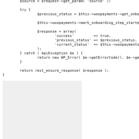
	$source = $request->get_param( 'source' );

	try {

		$previous_status = $this->woopayments->get_onboarding_step_status( $step_id, $location );

		$this->woopayments->mark_onboarding_step_started( $step_id, $location, false, $source );

		$response = array(

			'success'         => true,

			'previous_status' => $previous_status,

			'current_status'  => $this->woopayments->get_onboarding_step_status( $step_id, $location ),

		);

	} catch ( ApiException $e ) {

		return new WP_Error( $e->getErrorCode(), $e->getMessage(), array( 'status' => $e->getCode() ) );

	}

	return rest_ensure_response( $response );

}