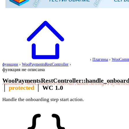
›
Плагины
›
WooComm
функции
›
WooPaymentsRestController
›
функция не описана
WooPaymentsRestController::handle_onboardi
Automattic\WooCommerce\Internal\Admin\Settings\Payments
│
protected
│
WC 1.0
Handle the onboarding step start action.