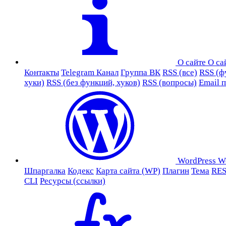
О сайте
О са
Контакты
Telegram Канал
Группа ВК
RSS (все)
RSS (ф
хуки)
RSS (без функций, хуков)
RSS (вопросы)
Email 
WordPress
W
Шпаргалка
Кодекс
Карта сайта (WP)
Плагин
Тема
RES
CLI
Ресурсы (ссылки)