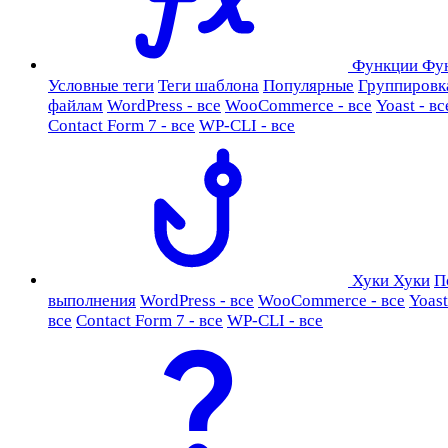
Функции
Фу
Условные теги
Теги шаблона
Популярные
Группировк
файлам
WordPress - все
WooCommerce - все
Yoast - вс
Contact Form 7 - все
WP-CLI - все
Хуки
Хуки
П
выполнения
WordPress - все
WooCommerce - все
Yoast
все
Contact Form 7 - все
WP-CLI - все