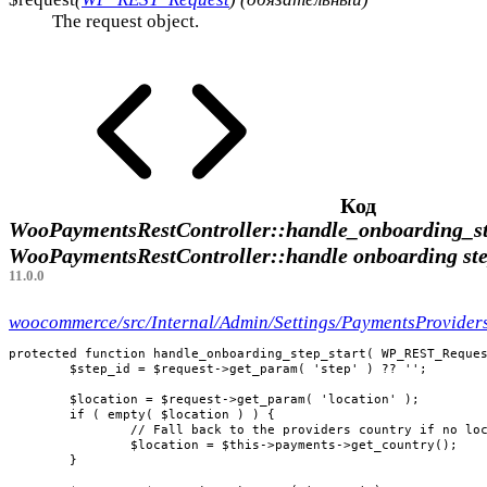
The request object.
Код
WooPaymentsRestController::handle_onboarding_st
WooPaymentsRestController::handle onboarding ste
11.0.0
woocommerce/src/Internal/Admin/Settings/PaymentsProvide
protected function handle_onboarding_step_start( WP_REST_Reques
	$step_id = $request->get_param( 'step' ) ?? '';

	$location = $request->get_param( 'location' );

	if ( empty( $location ) ) {

		// Fall back to the providers country if no location is provided.

		$location = $this->payments->get_country();

	}
