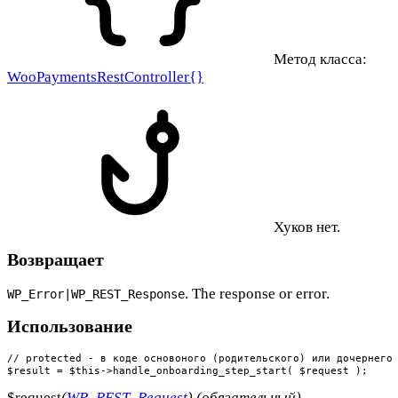
Метод класса:
WooPaymentsRestController{}
Хуков нет.
Возвращает
. The response or error.
WP_Error|WP_REST_Response
Использование
// protected - в коде основоного (родительского) или дочернего 
$result = $this->handle_onboarding_step_start( $request );
$request
(
WP_REST_Request
) (обязательный)