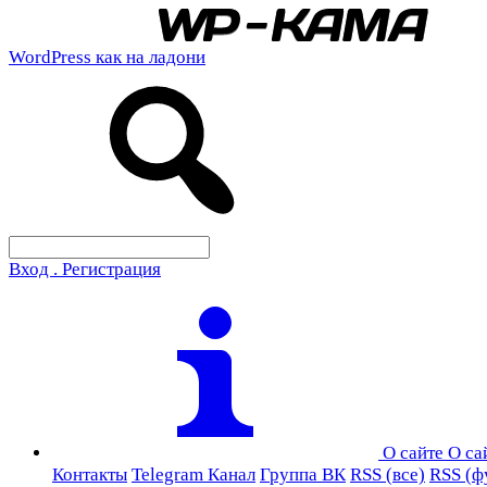
WordPress как на ладони
Вход . Регистрация
О сайте
О са
Контакты
Telegram Канал
Группа ВК
RSS (все)
RSS (ф