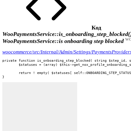
Код
WooPaymentsService::is_onboarding_step_blocked(
WC 
WooPaymentsService::is onboarding step blocked
woocommerce/src/Internal/Admin/Settings/PaymentsProvide
private function is_onboarding_step_blocked( string $step_id, s
	$statuses = (array) $this->get_nox_profile_onboarding_step_entry( $step_id, $location, 'statuses' );

	return ! empty( $statuses[ self::ONBOARDING_STEP_STATUS_BLOCKED ] );

}