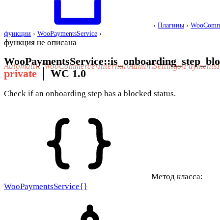
›
Плагины
›
WooComm
функции
›
WooPaymentsService
›
функция не описана
WooPaymentsService::is_onboarding_step_bl
Automattic\WooCommerce\Internal\Admin\Settings\Payments
private
│
WC 1.0
Check if an onboarding step has a blocked status.
Метод класса:
WooPaymentsService{}