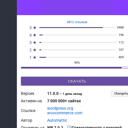
4812 отзывов
5 ★
3988
4 ★
196
3 ★
112
2 ★
107
1 ★
409
90%
СКАЧАТЬ
Версия
11.0.0
Changelo
—
1 день назад
Активен на
7 000 000+ сайтах
wordpress.org
Ссылки
woocommerce.com
Автор
Automattic
Проверен на
WP 7.0.2