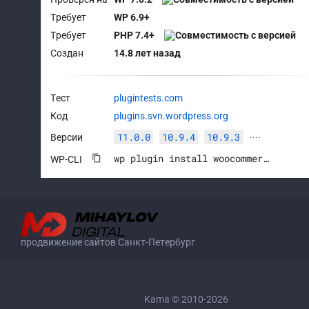
Требует
WP 6.9+
Требует
PHP 7.4+
Создан
14.8 лет назад
Тест
plugintests.com
Код
plugins.svn.wordpress.org
11.0.0
10.9.4
10.9.3
Версии
····
wp plugin install woocommerce --activate
WP-CLI
продвижение сайтов Санкт-Петербург
Kama © 2010-2026