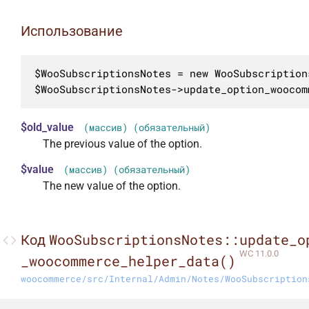
Использование
$WooSubscriptionsNotes = new WooSubscriptions
$WooSubscriptionsNotes->update_option_woocom
$old_value
(массив) (обязательный)
The previous value of the option.
$value
(массив) (обязательный)
The new value of the option.
WooSubscriptionsNotes::update_o
Код
WC 11.0.0
_woocommerce_helper_data()
woocommerce/src/Internal/Admin/Notes/WooSubscription