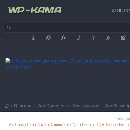
Вход . Ре
›
Плагины
›
WooCommerce
›
Все функции
›
WooSubscrip
функция
Automattic\WooCommerce\Internal\Admin\Not