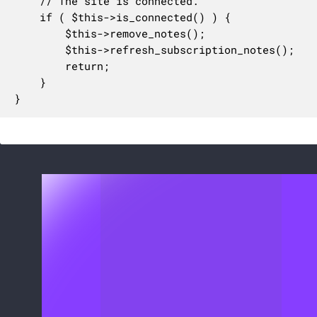
	// The site is connected.

	if ( $this->is_connected() ) {

		$this->remove_notes();

		$this->refresh_subscription_notes();

		return;

	}

}