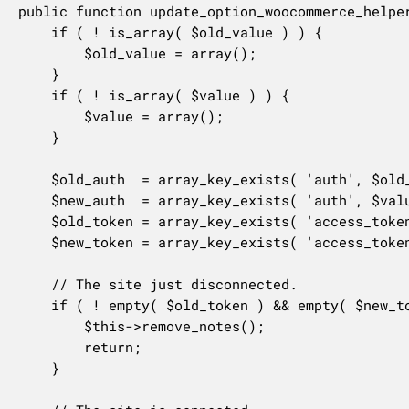
public function update_option_woocommerce_helper
	if ( ! is_array( $old_value ) ) {

		$old_value = array();

	}

	if ( ! is_array( $value ) ) {

		$value = array();

	}

	$old_auth  = array_key_exists( 'auth', $old_value ) ? $old_value['auth'] : array();

	$new_auth  = array_key_exists( 'auth', $value ) ? $value['auth'] : array();

	$old_token = array_key_exists( 'access_token', $old_auth ) ? $old_auth['access_token'] : '';

	$new_token = array_key_exists( 'access_token', $new_auth ) ? $new_auth['access_token'] : '';

	// The site just disconnected.

	if ( ! empty( $old_token ) && empty( $new_token ) ) {

		$this->remove_notes();

		return;

	}
