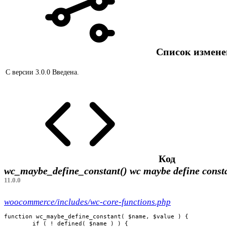
Список измен
С версии 3.0.0
Введена.
Код
wc_maybe_define_constant()
wc maybe define const
11.0.0
woocommerce/includes/wc-core-functions.php
function wc_maybe_define_constant( $name, $value ) {

	if ( ! defined( $name ) ) {
