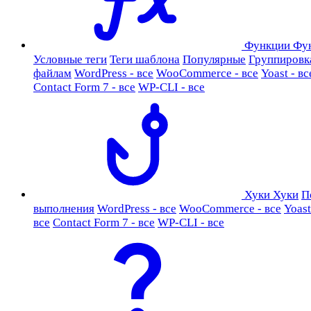
Функции
Фу
Условные теги
Теги шаблона
Популярные
Группировк
файлам
WordPress - все
WooCommerce - все
Yoast - вс
Contact Form 7 - все
WP-CLI - все
Хуки
Хуки
П
выполнения
WordPress - все
WooCommerce - все
Yoast
все
Contact Form 7 - все
WP-CLI - все