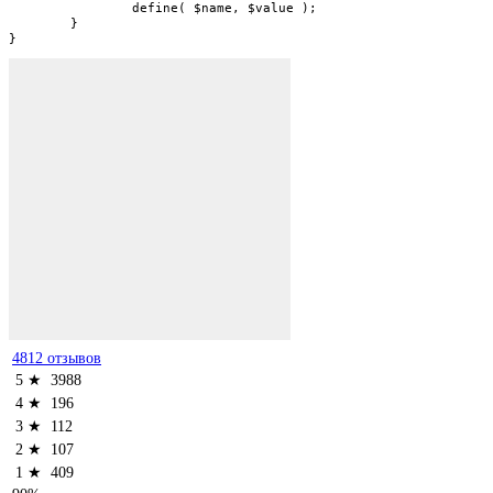
		define( $name, $value );

	}

}
4812 отзывов
5 ★
3988
4 ★
196
3 ★
112
2 ★
107
1 ★
409