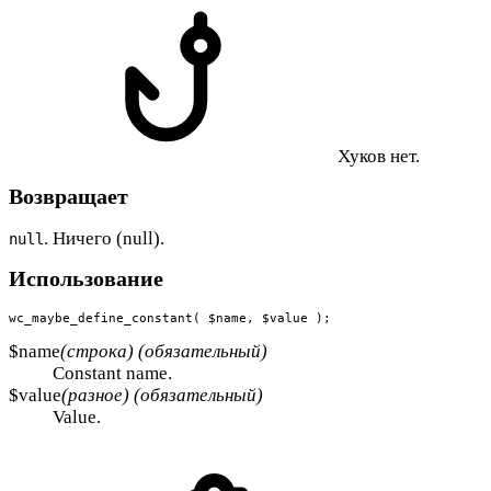
Хуков нет.
Возвращает
. Ничего (null).
null
Использование
wc_maybe_define_constant( $name, $value );
$name
(строка) (обязательный)
Constant name.
$value
(разное) (обязательный)
Value.