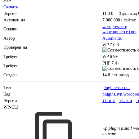
90%
Скачать
Версия
11.0.0
—
3 дня назад
Активен на
7 000 000+ сайтах
wordpress.org
Ссылки
woocommerce.com
Автор
Automattic
WP 7.0.3
Проверен на
Требует
WP 6.9+
PHP 7.4+
Требует
Создан
14.8 лет назад
Тест
plugintests.com
Код
plugins.svn.wordpre
Версии
11.0.0
10.9.4
1
WP-CLI
wp plugin install w
activate