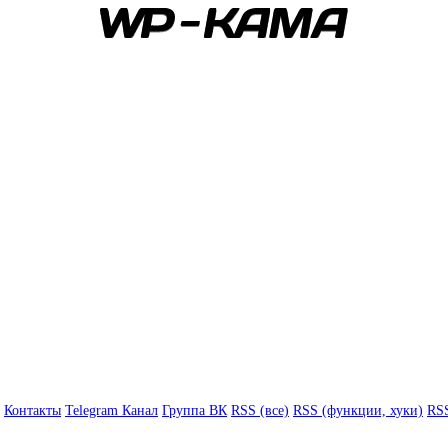
Контакты
Telegram Канал
Группа ВК
RSS (все)
RSS (функции, хуки)
RSS