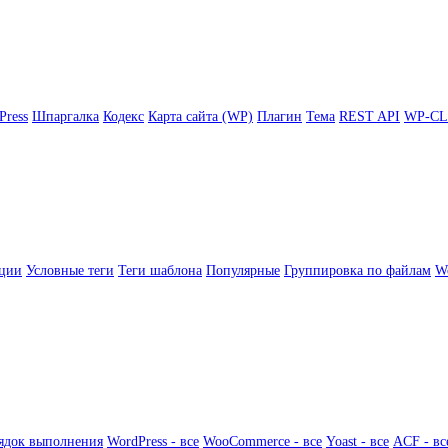
Press
Шпаргалка
Кодекс
Карта сайта (WP)
Плагин
Тема
REST API
WP-CL
ции
Условные теги
Теги шаблона
Популярные
Группировка по файлам
Wo
ядок выполнения
WordPress - все
WooCommerce - все
Yoast - все
ACF - вс