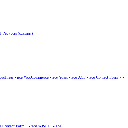
I
Ресурсы (ссылки)
rdPress - все
WooCommerce - все
Yoast - все
ACF - все
Contact Form 7 -
е
Contact Form 7 - все
WP-CLI - все