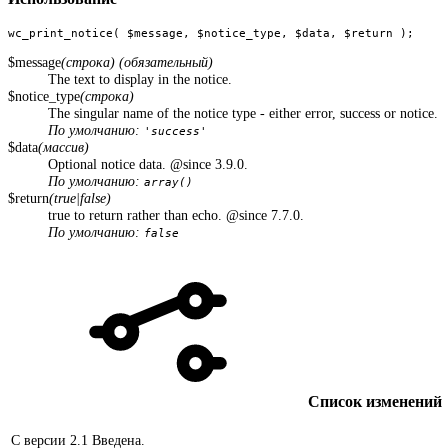
wc_print_notice( $message, $notice_type, $data, $return );
$message
(строка) (обязательный)
The text to display in the notice.
$notice_type
(строка)
The singular name of the notice type - either error, success or notice.
По умолчанию:
'success'
$data
(массив)
Optional notice data. @since 3.9.0.
По умолчанию:
array()
$return
(true|false)
true to return rather than echo. @since 7.7.0.
По умолчанию:
false
Список изменений
С версии 2.1
Введена.