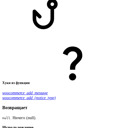
Хуки из функции
woocommerce_add_message
woocommerce_add_(notice_type)
Возвращает
. Ничего (null).
null
Использование