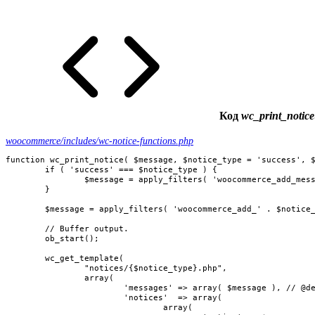
Код
wc_print_notice
woocommerce/includes/wc-notice-functions.php
function wc_print_notice( $message, $notice_type = 'success', $
	if ( 'success' === $notice_type ) {

		$message = apply_filters( 'woocommerce_add_message', $message );

	}

	$message = apply_filters( 'woocommerce_add_' . $notice_type, $message );

	// Buffer output.

	ob_start();

	wc_get_template(

		"notices/{$notice_type}.php",

		array(

			'messages' => array( $message ), // @deprecated 3.9.0

			'notices'  => array(

				array(
