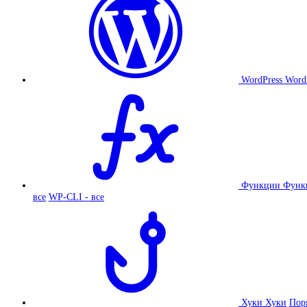
WordPress
Word
Функции
Функ
все
WP-CLI - все
Хуки
Хуки
Пор