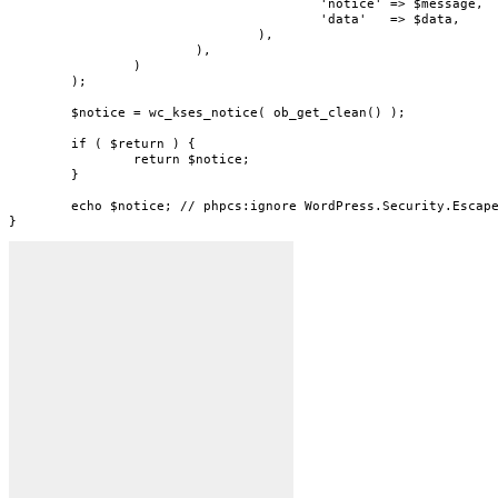
					'notice' => $message,

					'data'   => $data,

				),

			),

		)

	);

	$notice = wc_kses_notice( ob_get_clean() );

	if ( $return ) {

		return $notice;

	}

	echo $notice; // phpcs:ignore WordPress.Security.EscapeOutput.OutputNotEscaped

}