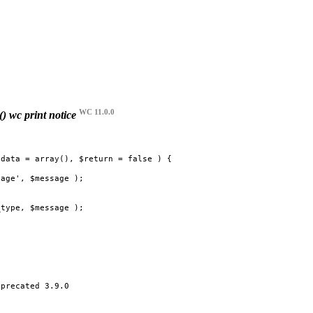
WC 11.0.0
()
wc print notice
data = array(), $return = false ) {
