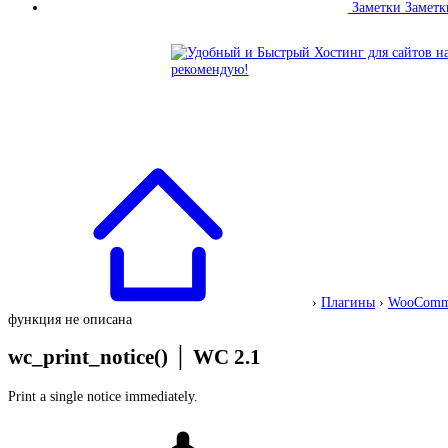
Заметки
Заметк
›
Плагины
›
WooComm
функция не описана
wc_print_notice()
│
WC 2.1
Print a single notice immediately.