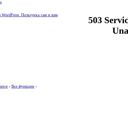
и
erce
›
Все функции
›