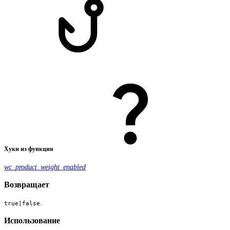
Хуки из функции
wc_product_weight_enabled
Возвращает
.
true|false
Использование