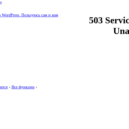
и
erce
›
Все функции
›