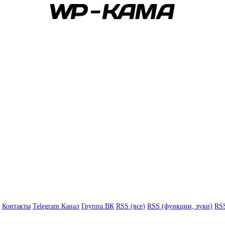
Контакты
Telegram Канал
Группа ВК
RSS (все)
RSS (функции, хуки)
RSS