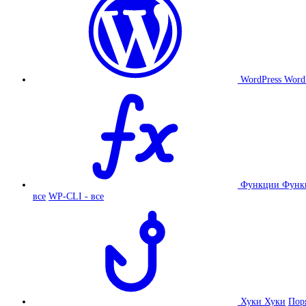
WordPress
Word
Функции
Функ
все
WP-CLI - все
Хуки
Хуки
Пор