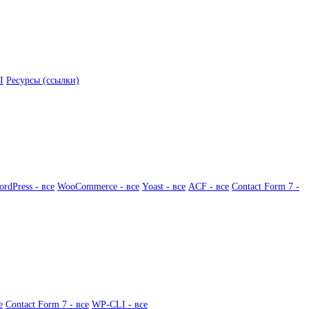
I
Ресурсы (ссылки)
rdPress - все
WooCommerce - все
Yoast - все
ACF - все
Contact Form 7 -
е
Contact Form 7 - все
WP-CLI - все