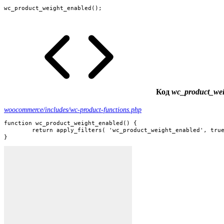
wc_product_weight_enabled();
Код
wc_product_wei
woocommerce/includes/wc-product-functions.php
function wc_product_weight_enabled() {

	return apply_filters( 'wc_product_weight_enabled', true );

}