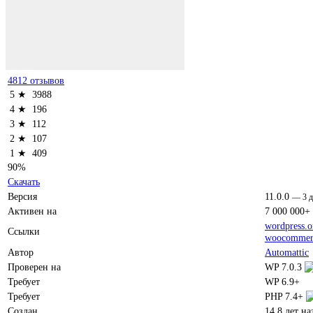
4812 отзывов
5 ★
3988
4 ★
196
3 ★
112
2 ★
107
1 ★
409
90%
Скачать
Версия
11.0.0
—
3 
Активен на
7 000 000+
wordpress.o
Ссылки
woocommer
Автор
Automattic
Проверен на
WP 7.0.3
Требует
WP 6.9+
Требует
PHP 7.4+
Создан
14.8 лет на