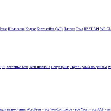
Press
Шпаргалка
Кодекс
Карта сайта (WP)
Плагин
Тема
REST API
WP-CL
ции
Условные теги
Теги шаблона
Популярные
Группировка по файлам
Wo
ядок выполнения
WordPress - все
WooCommerce - все
Yoast - все
ACF - вс