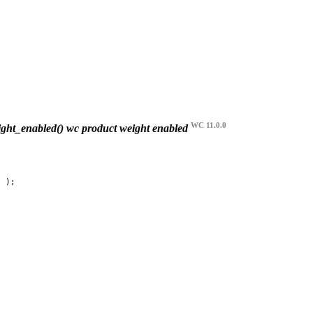
WC 11.0.0
ght_enabled()
wc product weight enabled