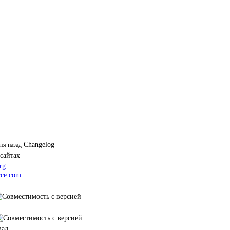
Changelog
дня назад
 сайтах
rg
ce.com
зад