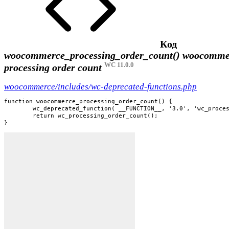
Код
woocommerce_processing_order_count()
woocomme
WC 11.0.0
processing order count
woocommerce/includes/wc-deprecated-functions.php
function woocommerce_processing_order_count() {

	wc_deprecated_function( __FUNCTION__, '3.0', 'wc_processing_order_count' );

	return wc_processing_order_count();

}