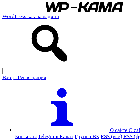
WordPress как на ладони
Вход . Регистрация
О сайте
О са
Контакты
Telegram Канал
Группа ВК
RSS (все)
RSS (ф