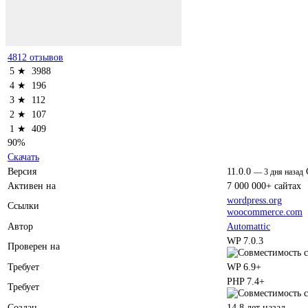
4812 отзывов
5 ★
3988
4 ★
196
3 ★
112
2 ★
107
1 ★
409
90%
Скачать
Версия
11.0.0
—
3 дня назад
Активен на
7 000 000+ сайтах
wordpress.org
Ссылки
woocommerce.com
Автор
Automattic
WP 7.0.3
Проверен на
Требует
WP 6.9+
PHP 7.4+
Требует
Создан
14.8 лет назад