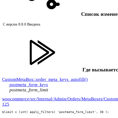
Список измен
С версии 8.8.0
Введена.
Где вызываетс
CustomMetaBox::order_meta_keys_autofill()
postmeta_form_keys
postmeta_form_limit
woocommerce/src/Internal/Admin/Orders/MetaBoxes/Custo
125
$limit = (int) apply_filters( 'postmeta_form_limit', 30 );