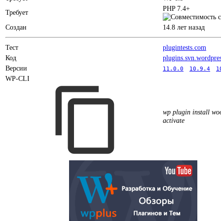
PHP 7.4+
Требует
Создан
14.8 лет назад
Тест
plugintests.com
Код
plugins.svn.wordpre
Версии
11.0.0
10.9.4
1
WP-CLI
wp plugin install w
activate