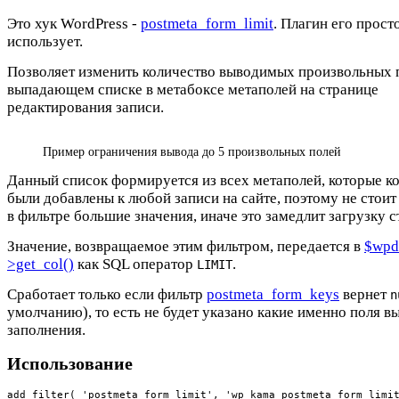
Это хук WordPress -
postmeta_form_limit
. Плагин его прост
использует.
Позволяет изменить количество выводимых произвольных 
выпадающем списке в метабоксе метаполей на странице
редактирования записи.
Пример ограничения вывода до 5 произвольных полей
Данный список формируется из всех метаполей, которые к
были добавлены к любой записи на сайте, поэтому не стоит
в фильтре большие значения, иначе это замедлит загрузку 
Значение, возвращаемое этим фильтром, передается в
$wpd
>get_col()
как SQL оператор
.
LIMIT
Сработает только если фильтр
postmeta_form_keys
вернет
n
умолчанию), то есть не будет указано какие именно поля в
заполнения.
Использование
add_filter( 'postmeta_form_limit', 'wp_kama_postmeta_form_limit