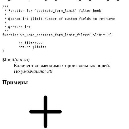
/**

 * Function for `postmeta_form_limit` filter-hook.

 * 

 * @param int $limit Number of custom fields to retrieve.

 *

 * @return int

 */

function wp_kama_postmeta_form_limit_filter( $limit ){

	// filter...

	return $limit;

}
$limit
(число)
Количество выводимых произвольных полей.
По умолчанию: 30
Примеры