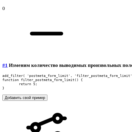
0
#1
Изменим количество выводимых произвольных пол
add_filter( 'postmeta_form_limit', 'filter_postmeta_form_limit'
function filter_postmeta_form_limit() {

	return 5;

}
Добавить свой пример