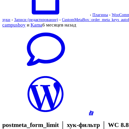
›
Плагины
›
WooComm
хуки
›
Записи (редактирование)
›
CustomMetaBox::order_meta_keys_autofi
campusboy
и
Kama
6 месяцев назад
postmeta_form_limit
│
хук-фильтр
│
WC 8.8