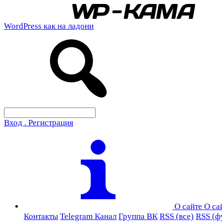
WordPress как на ладони
Вход . Регистрация
О сайте
О са
Контакты
Telegram Канал
Группа ВК
RSS (все)
RSS (ф