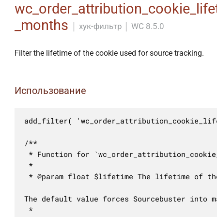
wc_order_attribution_cookie_life
_months
│
хук-фильтр
│
WC 8.5.0
Filter the lifetime of the cookie used for source tracking.
Использование
add_filter( 'wc_order_attribution_cookie_lif
/**

 * Function for `wc_order_attribution_cookie
 * 

 * @param float $lifetime The lifetime of th
The default value forces Sourcebuster into m
 *
