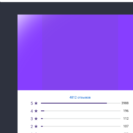
4812 отзывов
5 ★
3988
4 ★
196
3 ★
112
2 ★
107