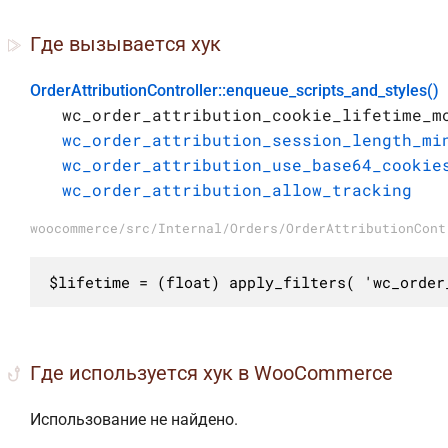
Где вызывается хук
OrderAttributionController::enqueue_scripts_and_styles()
wc_order_attribution_cookie_lifetime_m
wc_order_attribution_session_length_mi
wc_order_attribution_use_base64_cookie
wc_order_attribution_allow_tracking
woocommerce/src/Internal/Orders/OrderAttributionCont
$lifetime = (float) apply_filters( 'wc_order
Где используется хук в WooCommerce
Использование не найдено.