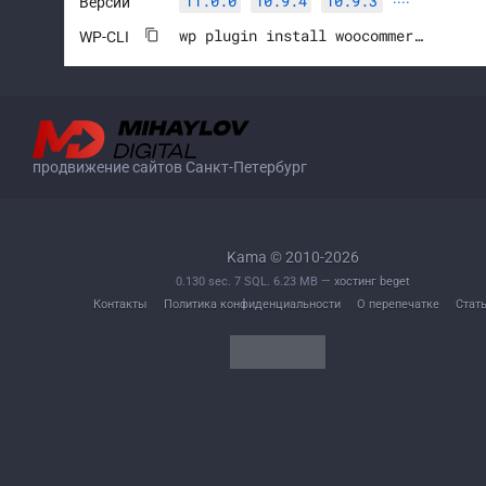
11.0.0
10.9.4
10.9.3
Версии
····
wp plugin install woocommerce --activate
WP-CLI
продвижение сайтов Санкт-Петербург
Kama © 2010-2026
0.130 sec. 7 SQL. 6.23 MB —
хостинг beget
Контакты
Политика конфиденциальности
О перепечатке
Стат