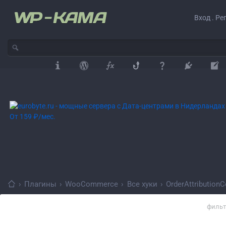
Вход . Ре
›
Плагины
›
WooCommerce
›
Все хуки
›
OrderAttributionC
фильт