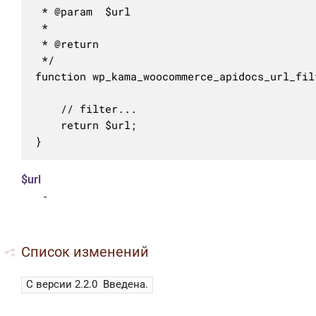
 * @param  $url 

 *

 * @return 

 */

function wp_kama_woocommerce_apidocs_url_filt
	// filter...

	return $url;

}
$url
-
Список изменений
С версии 2.2.0
Введена.