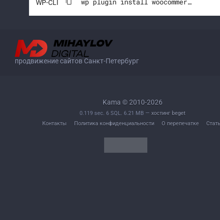
wp plugin install woocommerce --activate
WP-CLI
продвижение сайтов Санкт-Петербург
Kama © 2010-2026
0.119 sec. 6 SQL. 6.21 MB —
хостинг beget
Контакты
Политика конфиденциальности
О перепечатке
Стат