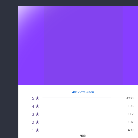
4812 отзывов
5 ★
3988
4 ★
196
3 ★
112
2 ★
107
1 ★
409
90%