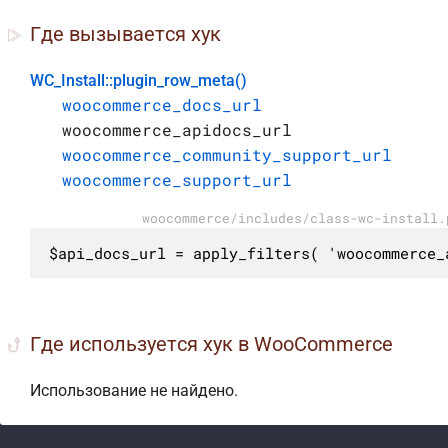
Где вызывается хук
WC_Install::plugin_row_meta()
woocommerce_docs_url
woocommerce_apidocs_url
woocommerce_community_support_url
woocommerce_support_url
woocommerce/includes/class-wc-install.
$api_docs_url = apply_filters( 'woocommerce_
Где используется хук в WooCommerce
Использование не найдено.