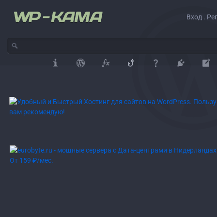
Вход . Ре