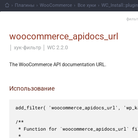
›
Плагины
›
WooCommerce
›
Все хуки
›
WC_Install::plugi
фильт
woocommerce_apidocs_url
│
хук-фильтр
│
WC 2.2.0
The WooCommerce API documentation URL.
Использование
add_filter( 'woocommerce_apidocs_url', 'wp_k
/**

 * Function for `woocommerce_apidocs_url` fil
 * 
