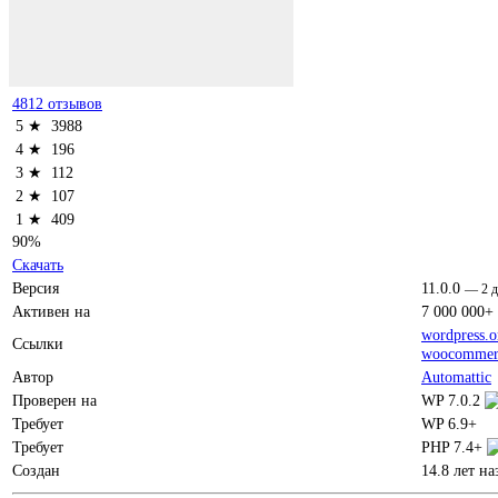
4812 отзывов
5 ★
3988
4 ★
196
3 ★
112
2 ★
107
1 ★
409
90%
Скачать
Версия
11.0.0
—
2 
Активен на
7 000 000+
wordpress.o
Ссылки
woocommer
Автор
Automattic
Проверен на
WP 7.0.2
Требует
WP 6.9+
Требует
PHP 7.4+
Создан
14.8 лет на