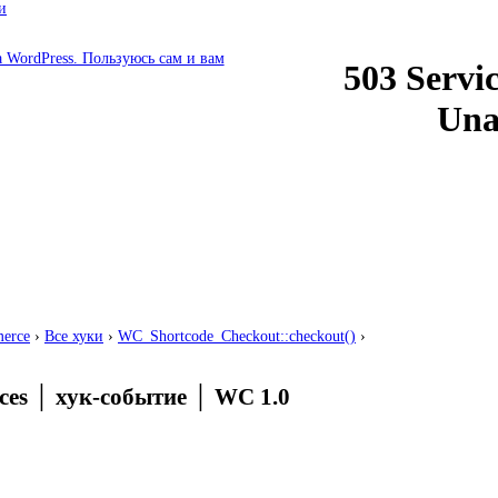
и
erce
›
Все хуки
›
WC_Shortcode_Checkout::checkout()
›
ces
│
хук-событие
│
WC 1.0