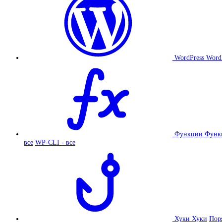
WordPress
Word
Функции
Функ
все
WP-CLI - все
Хуки
Хуки
Пор