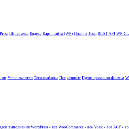
Press
Шпаргалка
Кодекс
Карта сайта (WP)
Плагин
Тема
REST API
WP-CL
ции
Условные теги
Теги шаблона
Популярные
Группировка по файлам
Wo
ядок выполнения
WordPress - все
WooCommerce - все
Yoast - все
ACF - вс