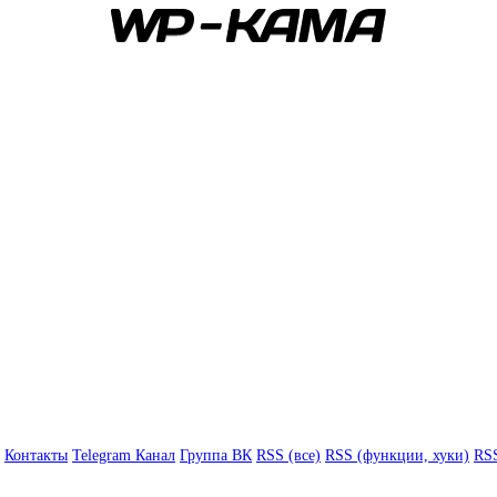
Контакты
Telegram Канал
Группа ВК
RSS (все)
RSS (функции, хуки)
RSS