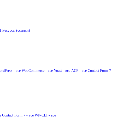
I
Ресурсы (ссылки)
rdPress - все
WooCommerce - все
Yoast - все
ACF - все
Contact Form 7 -
е
Contact Form 7 - все
WP-CLI - все