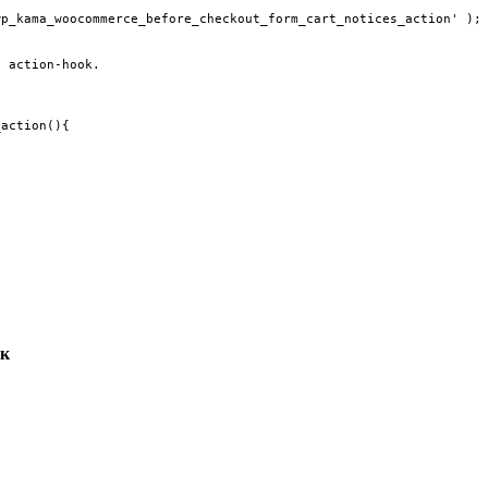
p_kama_woocommerce_before_checkout_form_cart_notices_action' );

 action-hook.

action(){

ук