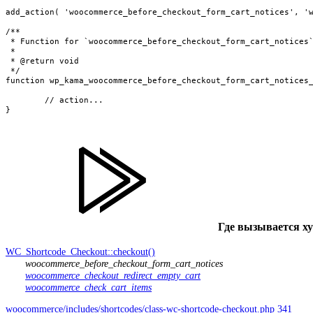
add_action( 'woocommerce_before_checkout_form_cart_notices', 'w
/**

 * Function for `woocommerce_before_checkout_form_cart_notices`
 * 

 * @return void

 */

function wp_kama_woocommerce_before_checkout_form_cart_notices_
	// action...

}
Где вызывается х
WC_Shortcode_Checkout::checkout()
woocommerce_before_checkout_form_cart_notices
woocommerce_checkout_redirect_empty_cart
woocommerce_check_cart_items
woocommerce/includes/shortcodes/class-wc-shortcode-checkout.php 341