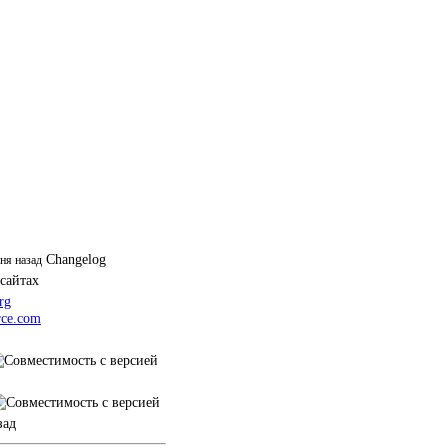
Changelog
дня назад
 сайтах
rg
ce.com
зад