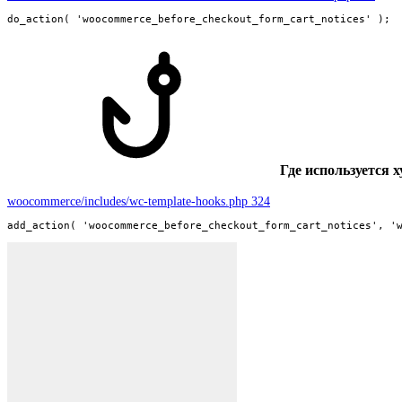
do_action( 'woocommerce_before_checkout_form_cart_notices' );
Где используется 
woocommerce/includes/wc-template-hooks.php 324
add_action( 'woocommerce_before_checkout_form_cart_notices', '