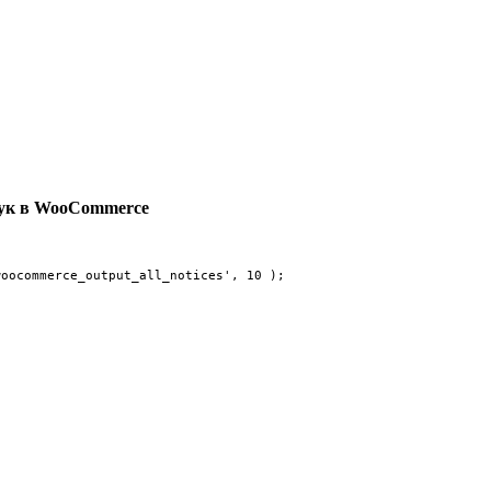
хук в WooCommerce
woocommerce_output_all_notices', 10 );