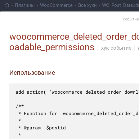
›
Плагины
›
WooCommerce
›
Все хуки
›
WC_Post_Data::de
событие
woocommerce_deleted_order_d
oadable_permissions
│
хук-событие
│
Использование
add_action( 'woocommerce_deleted_order_downl
/**

 * Function for `woocommerce_deleted_order_d
 * 

 * @param  $postid 

 *
