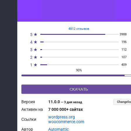
4812 отзывов
5 ★
3988
4 ★
196
3 ★
112
2 ★
107
1 ★
409
90%
СКАЧАТЬ
Версия
11.0.0
Changelo
—
3 дня назад
Активен на
7 000 000+ сайтах
wordpress.org
Ссылки
woocommerce.com
Автор
Automattic