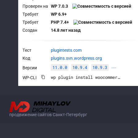
Проверен на
WP 7.0.3
Требует
WP 6.9+
Требует
PHP 7.4+
Создан
14.8 лет назад
Тест
plugintests.com
Код
plugins.svn.wordpress.org
11.0.0
10.9.4
10.9.3
Версии
····
wp plugin install woocommerce --activate
WP-CLI
продвижение сайтов Санкт-Петербург