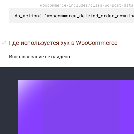
woocommerce/includes/class-wc-post-data
do_action( 'woocommerce_deleted_order_downlo
Где используется хук в WooCommerce
Использование не найдено.