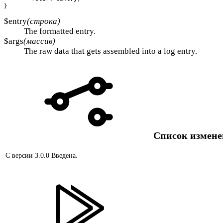
}
$entry
(строка)
The formatted entry.
$args
(массив)
The raw data that gets assembled into a log entry.
Список измен
С версии 3.0.0
Введена.