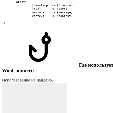
	array(

		'timestamp' => $timestamp,

		'level'     => $level,

		'message'   => $message,

		'context'   => $context,

	)

);
Где использует
WooCommerce
Использование не найдено.