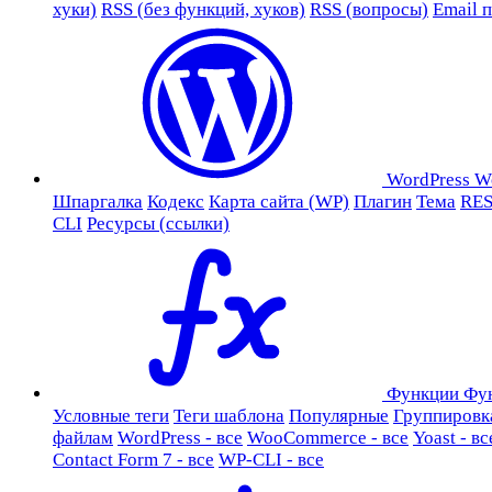
хуки)
RSS (без функций, хуков)
RSS (вопросы)
Email 
WordPress
W
Шпаргалка
Кодекс
Карта сайта (WP)
Плагин
Тема
RES
CLI
Ресурсы (ссылки)
Функции
Фу
Условные теги
Теги шаблона
Популярные
Группировк
файлам
WordPress - все
WooCommerce - все
Yoast - вс
Contact Form 7 - все
WP-CLI - все