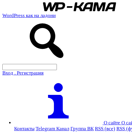
WordPress как на ладони
Вход . Регистрация
О сайте
О са
Контакты
Telegram Канал
Группа ВК
RSS (все)
RSS (ф