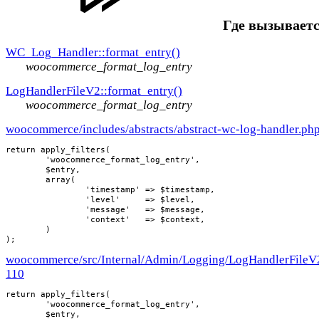
Где вызываетс
WC_Log_Handler::format_entry()
woocommerce_format_log_entry
LogHandlerFileV2::format_entry()
woocommerce_format_log_entry
woocommerce/includes/abstracts/abstract-wc-log-handler.ph
return apply_filters(

	'woocommerce_format_log_entry',

	$entry,

	array(

		'timestamp' => $timestamp,

		'level'     => $level,

		'message'   => $message,

		'context'   => $context,

	)

);
woocommerce/src/Internal/Admin/Logging/LogHandlerFileV
110
return apply_filters(

	'woocommerce_format_log_entry',

	$entry,
