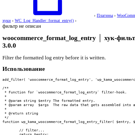
›
Плагины
›
WooComm
хуки
›
WC_Log_Handler::format_entry()
›
фильтр не описан
woocommerce_format_log_entry
│
хук-филь
3.0.0
Filter the formatted log entry before it is written.
Использование
add_filter( 'woocommerce_format_log_entry', 'wp_kama_woocommerc
/**

 * Function for `woocommerce_format_log_entry` filter-hook.

 * 

 * @param string $entry The formatted entry.

 * @param array  $args  The raw data that gets assembled into a
 *

 * @return string

 */

function wp_kama_woocommerce_format_log_entry_filter( $entry, $
	// filter...

	return $entry;
