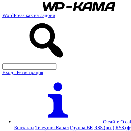
WordPress как на ладони
Вход . Регистрация
О сайте
О са
Контакты
Telegram Канал
Группа ВК
RSS (все)
RSS (ф