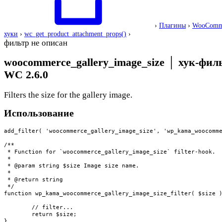
›
Плагины
›
WooComm
хуки
›
wc_get_product_attachment_props()
›
фильтр не описан
woocommerce_gallery_image_size
│
хук-фил
WC 2.6.0
Filters the size for the gallery image.
Использование
add_filter( 'woocommerce_gallery_image_size', 'wp_kama_woocomme
/**

 * Function for `woocommerce_gallery_image_size` filter-hook.

 * 

 * @param string $size Image size name.

 *

 * @return string

 */

function wp_kama_woocommerce_gallery_image_size_filter( $size )
	// filter...

	return $size;

}