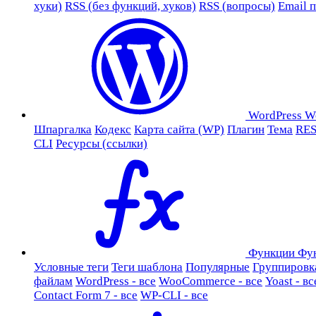
хуки)
RSS (без функций, хуков)
RSS (вопросы)
Email 
WordPress
W
Шпаргалка
Кодекс
Карта сайта (WP)
Плагин
Тема
RES
CLI
Ресурсы (ссылки)
Функции
Фу
Условные теги
Теги шаблона
Популярные
Группировк
файлам
WordPress - все
WooCommerce - все
Yoast - вс
Contact Form 7 - все
WP-CLI - все