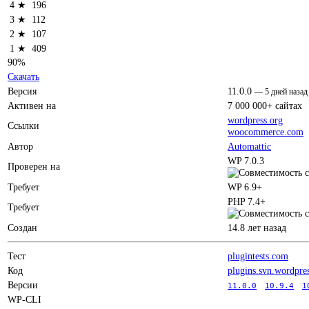
4 ★
196
3 ★
112
2 ★
107
1 ★
409
90%
Скачать
Версия
11.0.0
—
5 дней назад
Активен на
7 000 000+ сайтах
wordpress.org
Ссылки
woocommerce.com
Автор
Automattic
WP 7.0.3
Проверен на
Требует
WP 6.9+
PHP 7.4+
Требует
Создан
14.8 лет назад
Тест
plugintests.com
Код
plugins.svn.wordpre
Версии
11.0.0
10.9.4
1
WP-CLI