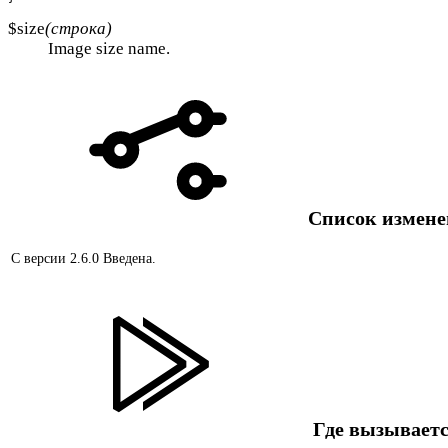
$size
(строка)
Image size name.
Список измен
С версии 2.6.0
Введена.
Где вызываетс