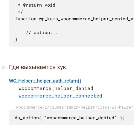
 * @return void

 */

function wp_kama_woocommerce_helper_denied_ac
	// action...

}
Где вызывается хук
WC_Helper::_helper_auth_return()
woocommerce_helper_denied
woocommerce_helper_connected
woocommerce/includes/admin/helper/class-wc-helper
do_action( 'woocommerce_helper_denied' );