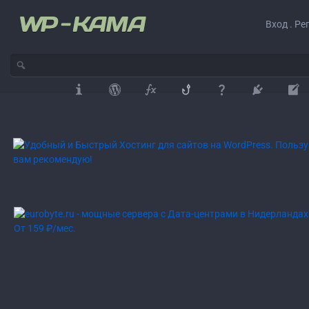
Вход . Ре