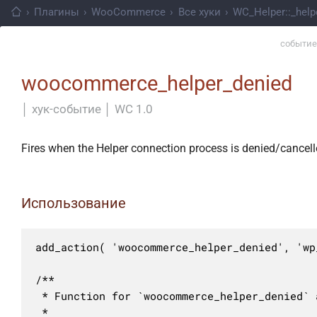
›
Плагины
›
WooCommerce
›
Все хуки
›
WC_Helper::_helpe
событие
woocommerce_helper_denied
│
хук-событие
│
WC 1.0
Fires when the Helper connection process is denied/cancell
Использование
add_action( 'woocommerce_helper_denied', 'wp
/**

 * Function for `woocommerce_helper_denied` a
 * 
