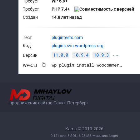
Требует
WP 6.9+
Требует
PHP 7.4+
Создан
14.8 лет назад
Тест
plugintests.com
Код
plugins.svn.wordpress.org
11.0.0
10.9.4
10.9.3
Версии
····
wp plugin install woocommerce --activate
WP-CLI
продвижение сайтов Санкт-Петербург
Kama © 2010-2026
0.121 sec. 8 SQL. 6.23 MB —
хостинг beget