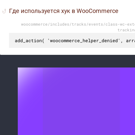
Где используется хук в WooCommerce
woocommerce/includes/tracks/events/class-wc-ext
trackin
add_action( 'woocommerce_helper_denied', arr