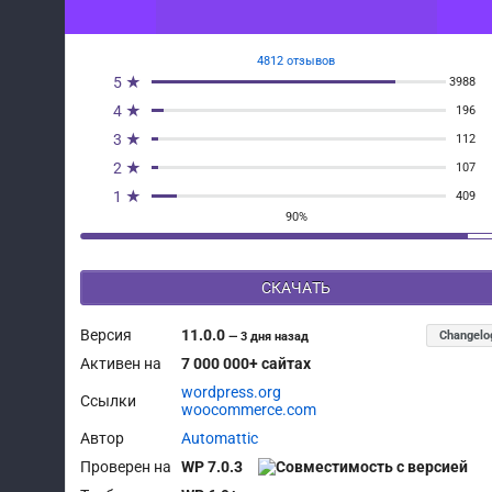
4812 отзывов
5 ★
3988
4 ★
196
3 ★
112
2 ★
107
1 ★
409
90%
СКАЧАТЬ
Версия
11.0.0
Changelo
—
3 дня назад
Активен на
7 000 000+ сайтах
wordpress.org
Ссылки
woocommerce.com
Автор
Automattic
Проверен на
WP 7.0.3