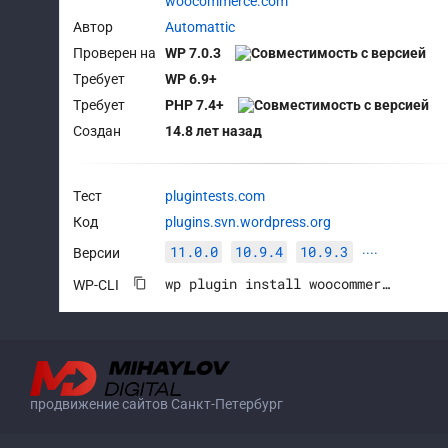
woocommerce.com
Автор
Automattic
Проверен на
WP 7.0.3
Требует
WP 6.9+
Требует
PHP 7.4+
Создан
14.8 лет назад
Тест
plugintests.com
Код
plugins.svn.wordpress.org
11.0.0
10.9.4
10.9.3
Версии
····
wp plugin install woocommerce --activate
WP-CLI
продвижение сайтов Санкт-Петербург