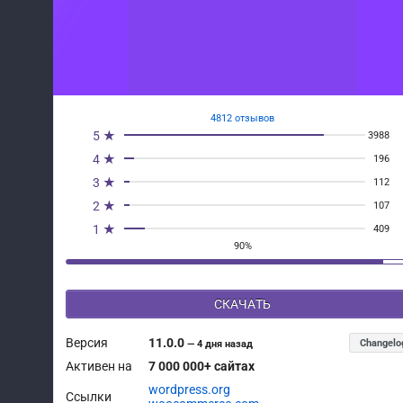
4812 отзывов
5 ★
3988
4 ★
196
3 ★
112
2 ★
107
1 ★
409
90%
СКАЧАТЬ
Версия
11.0.0
Changelo
—
4 дня назад
Активен на
7 000 000+ сайтах
wordpress.org
Ссылки