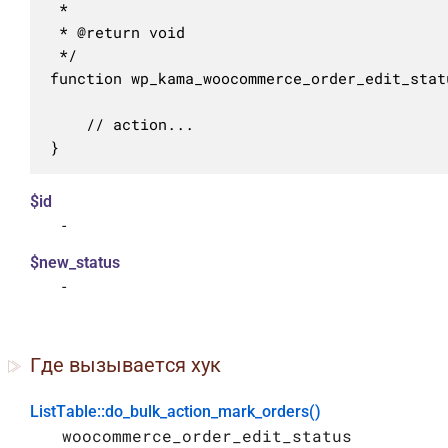
 *

 * @return void

 */

function wp_kama_woocommerce_order_edit_stat
	// action...

}
$id
-
$new_status
-
Где вызывается хук
ListTable::do_bulk_action_mark_orders()
woocommerce_order_edit_status