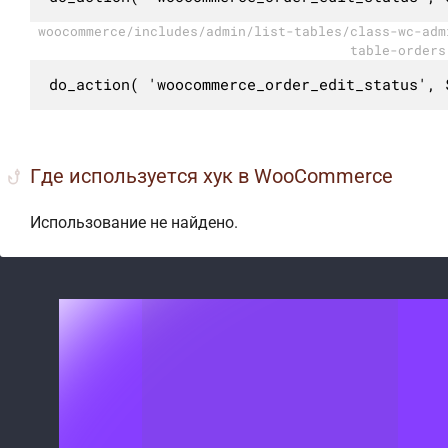
woocommerce/includes/admin/list-tables/class-wc-adm
table-orders
do_action( 'woocommerce_order_edit_status', 
Где используется хук в WooCommerce
Использование не найдено.