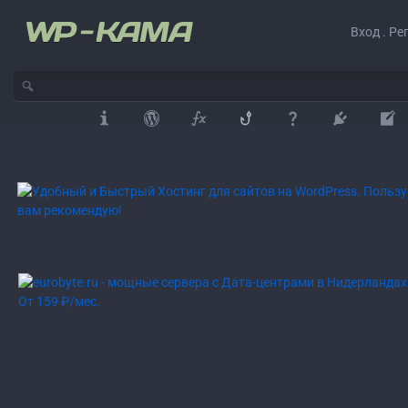
Вход . Ре