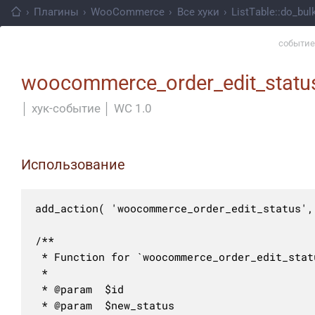
›
Плагины
›
WooCommerce
›
Все хуки
›
ListTable::do_bul
событие
woocommerce_order_edit_statu
│
хук-событие
│
WC 1.0
Использование
add_action( 'woocommerce_order_edit_status',
/**

 * Function for `woocommerce_order_edit_stat
 * 

 * @param  $id         

 * @param  $new_status 
