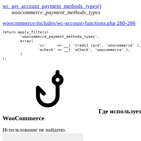
wc_get_account_payment_methods_types()
woocommerce_payment_methods_types
woocommerce/includes/wc-account-functions.php 280-286
return apply_filters(

	'woocommerce_payment_methods_types',

	array(

		'cc'     => __( 'Credit card', 'woocommerce' ),

		'echeck' => __( 'eCheck', 'woocommerce' ),

	)

);
Где использует
WooCommerce
Использование не найдено.