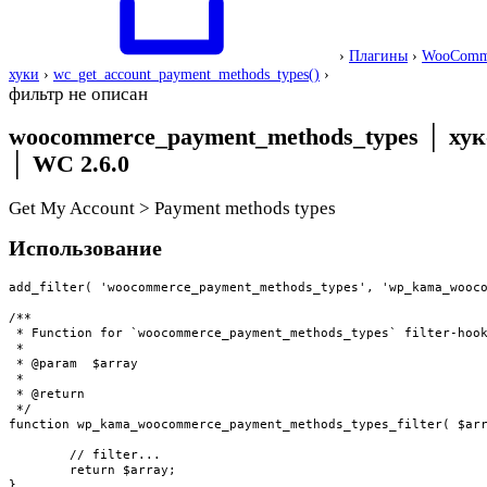
›
Плагины
›
WooComm
хуки
›
wc_get_account_payment_methods_types()
›
фильтр не описан
woocommerce_payment_methods_types
│
хук
│
WC 2.6.0
Get My Account > Payment methods types
Использование
add_filter( 'woocommerce_payment_methods_types', 'wp_kama_wooco
/**

 * Function for `woocommerce_payment_methods_types` filter-hook
 * 

 * @param  $array 

 *

 * @return 

 */

function wp_kama_woocommerce_payment_methods_types_filter( $arr
	// filter...

	return $array;

}