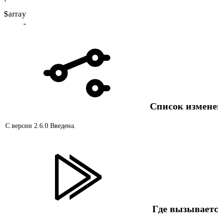
$array
-
Список измен
С версии 2.6.0
Введена.
Где вызываетс