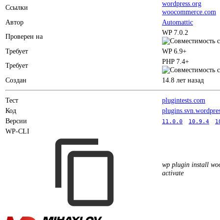
wordpress.org
Ссылки
woocommerce.com
Автор
Automattic
WP 7.0.2
Проверен на
Требует
WP 6.9+
PHP 7.4+
Требует
Создан
14.8 лет назад
Тест
plugintests.com
Код
plugins.svn.wordpre
Версии
11.0.0
10.9.4
1
WP-CLI
wp plugin install w
activate