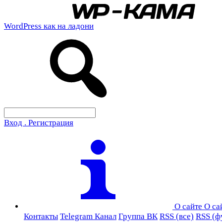
WordPress как на ладони
Вход . Регистрация
О сайте
О са
Контакты
Telegram Канал
Группа ВК
RSS (все)
RSS (ф