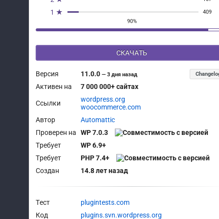
1 ★
409
90%
СКАЧАТЬ
Версия
11.0.0
Changelo
—
3 дня назад
Активен на
7 000 000+ сайтах
wordpress.org
Ссылки
woocommerce.com
Автор
Automattic
Проверен на
WP 7.0.3
Требует
WP 6.9+
Требует
PHP 7.4+
Создан
14.8 лет назад
Тест
plugintests.com
Код
plugins.svn.wordpress.org