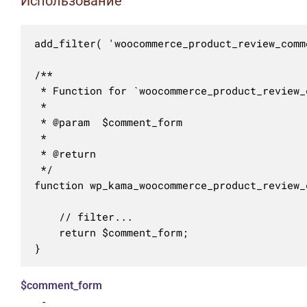
Использование
add_filter( 'woocommerce_product_review_comm
/**

 * Function for `woocommerce_product_review_
 * 

 * @param  $comment_form 

 *

 * @return 

 */

function wp_kama_woocommerce_product_review_
	// filter...

	return $comment_form;

}
$comment_form
-