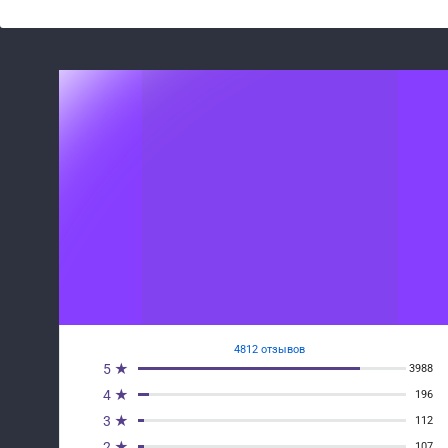
4812 отзывов
5 ★
3988
4 ★
196
3 ★
112
2 ★
107