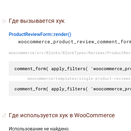
Где вызывается хук
ProductReviewForm::render()
woocommerce_product_review_comment_for
woocommerce/src/Blocks/BlockTypes/Reviews/ProductRev
comment_form( apply_filters( 'woocommerce_pr
woocommerce/templates/single-product-reviews
comment_form( apply_filters( 'woocommerce_pr
Где используется хук в WooCommerce
Использование не найдено.