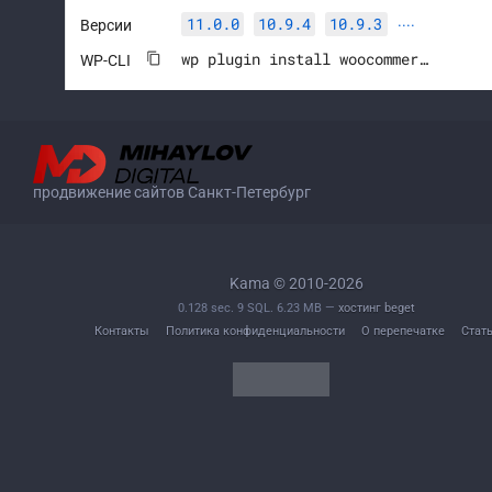
11.0.0
10.9.4
10.9.3
Версии
····
wp plugin install woocommerce --activate
WP-CLI
продвижение сайтов Санкт-Петербург
Kama © 2010-2026
0.128 sec. 9 SQL. 6.23 MB —
хостинг beget
Контакты
Политика конфиденциальности
О перепечатке
Стат