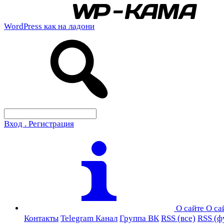
WordPress как на ладони
Вход . Регистрация
О сайте
О са
Контакты
Telegram Канал
Группа ВК
RSS (все)
RSS (ф