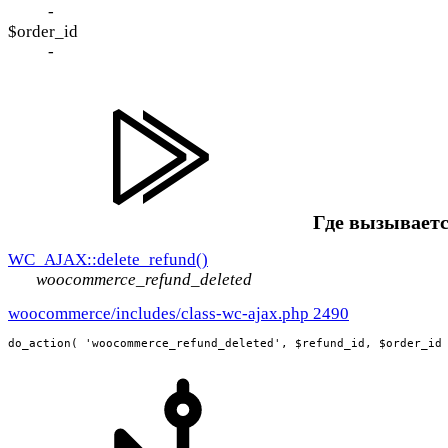
-
$order_id
-
Где вызываетс
WC_AJAX::delete_refund()
woocommerce_refund_deleted
woocommerce/includes/class-wc-ajax.php 2490
do_action( 'woocommerce_refund_deleted', $refund_id, $order_id