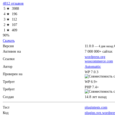
4812 отзывов
5 ★
3988
4 ★
196
3 ★
112
2 ★
107
1 ★
409
90%
Скачать
Версия
11.0.0
—
4 дня назад
Активен на
7 000 000+ сайтах
wordpress.org
Ссылки
woocommerce.com
Автор
Automattic
WP 7.0.3
Проверен на
Требует
WP 6.9+
PHP 7.4+
Требует
Создан
14.8 лет назад
Тест
plugintests.com
Код
plugins.svn.wordpre