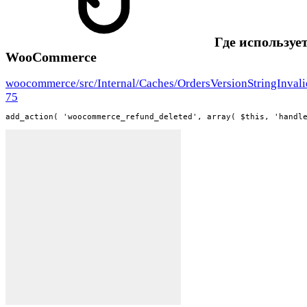
Где использует
WooCommerce
woocommerce/src/Internal/Caches/OrdersVersionStringInvali
75
add_action( 'woocommerce_refund_deleted', array( $this, 'handl