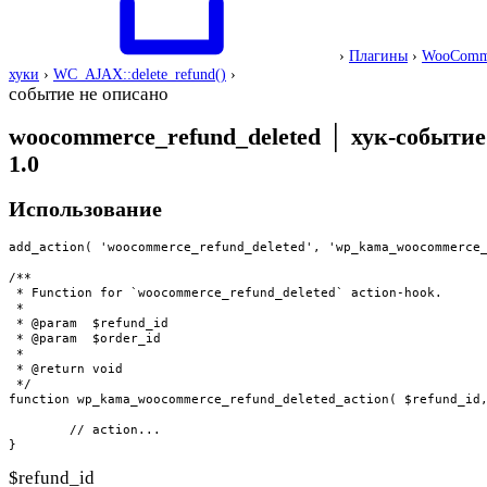
›
Плагины
›
WooComm
хуки
›
WC_AJAX::delete_refund()
›
событие не описано
woocommerce_refund_deleted
│
хук-событие
1.0
Использование
add_action( 'woocommerce_refund_deleted', 'wp_kama_woocommerce_
/**

 * Function for `woocommerce_refund_deleted` action-hook.

 * 

 * @param  $refund_id 

 * @param  $order_id  

 *

 * @return void

 */

function wp_kama_woocommerce_refund_deleted_action( $refund_id,
	// action...

}
$refund_id