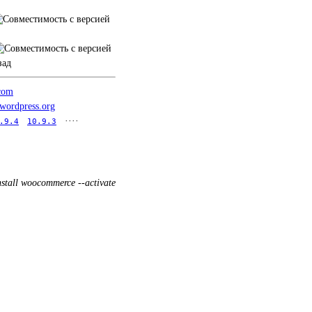
зад
.com
.wordpress.org
····
.9.4
10.9.3
nstall woocommerce --activate