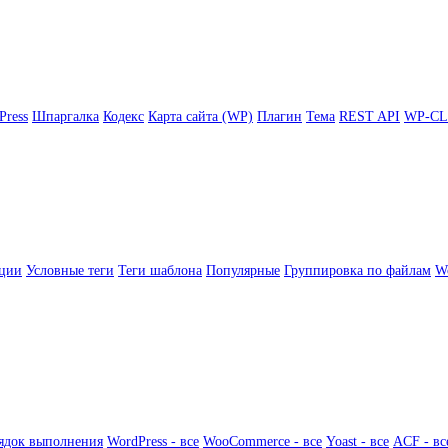
Press
Шпаргалка
Кодекс
Карта сайта (WP)
Плагин
Тема
REST API
WP-CL
ции
Условные теги
Теги шаблона
Популярные
Группировка по файлам
Wo
ядок выполнения
WordPress - все
WooCommerce - все
Yoast - все
ACF - вс