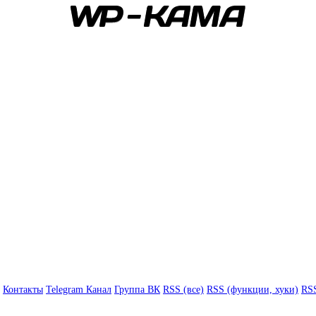
Контакты
Telegram Канал
Группа ВК
RSS (все)
RSS (функции, хуки)
RSS