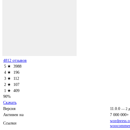
4812 отзывов
5 ★
3988
4 ★
196
3 ★
112
2 ★
107
1 ★
409
90%
Скачать
Версия
11.0.0
—
2 
Активен на
7 000 000+
wordpress.o
Ссылки
woocommer