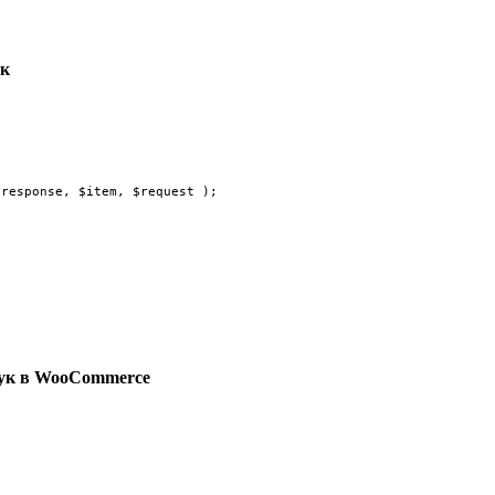
ук
$response, $item, $request );
хук в WooCommerce