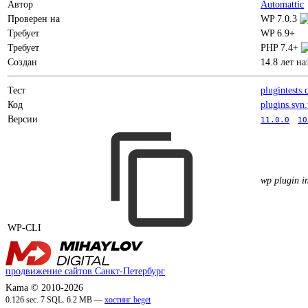
Автор
Automattic
Проверен на
WP 7.0.3
Требует
WP 6.9+
Требует
PHP 7.4+
Создан
14.8 лет на
Тест
plugintests
Код
plugins.svn
Версии
11.0.0
10
wp plugin i
WP-CLI
продвижение сайтов Санкт-Петербург
Kama © 2010-2026
0.126 sec. 7 SQL. 6.2 MB —
хостинг beget