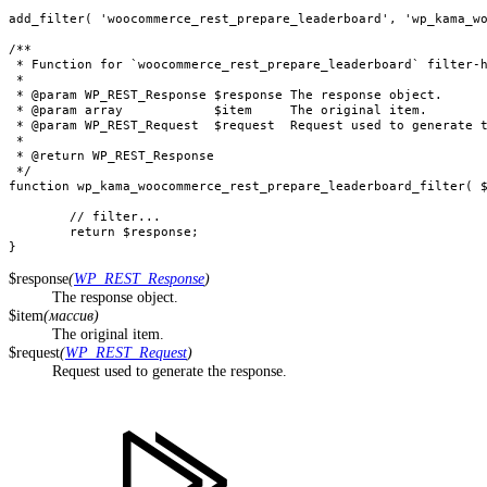
add_filter( 'woocommerce_rest_prepare_leaderboard', 'wp_kama_wo
/**

 * Function for `woocommerce_rest_prepare_leaderboard` filter-h
 * 

 * @param WP_REST_Response $response The response object.

 * @param array            $item     The original item.

 * @param WP_REST_Request  $request  Request used to generate t
 *

 * @return WP_REST_Response

 */

function wp_kama_woocommerce_rest_prepare_leaderboard_filter( $
	// filter...

	return $response;

}
$response
(
WP_REST_Response
)
The response object.
$item
(массив)
The original item.
$request
(
WP_REST_Request
)
Request used to generate the response.