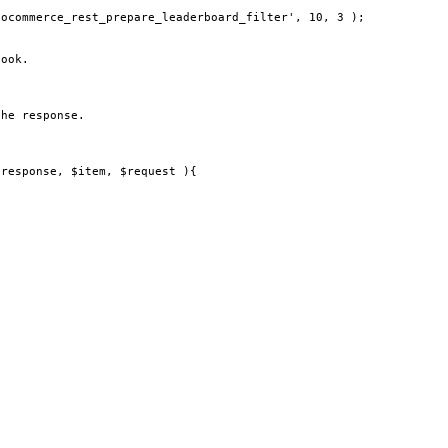
ocommerce_rest_prepare_leaderboard_filter', 10, 3 );

ook.

he response.

response, $item, $request ){
