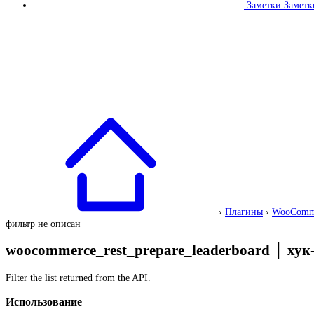
Заметки
Заметк
›
Плагины
›
WooComm
фильтр не описан
woocommerce_rest_prepare_leaderboard
│
хук
Filter the list returned from the API.
Использование