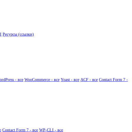
I
Ресурсы (ссылки)
rdPress - все
WooCommerce - все
Yoast - все
ACF - все
Contact Form 7 -
е
Contact Form 7 - все
WP-CLI - все