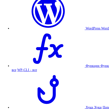
WordPress
Word
Функции
Функ
все
WP-CLI - все
Хуки
Хуки
Пор