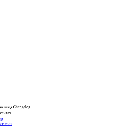
Changelog
дня назад
 сайтах
rg
ce.com