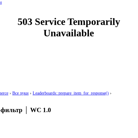
и
erce
›
Все хуки
›
Leaderboards::prepare_item_for_response()
›
-фильтр
│
WC 1.0