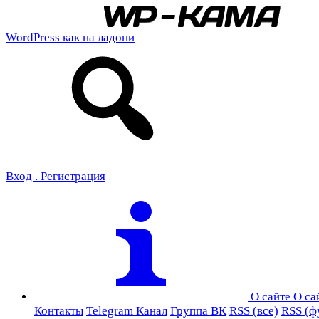
WordPress как на ладони
Вход . Регистрация
О сайте
О са
Контакты
Telegram Канал
Группа ВК
RSS (все)
RSS (ф