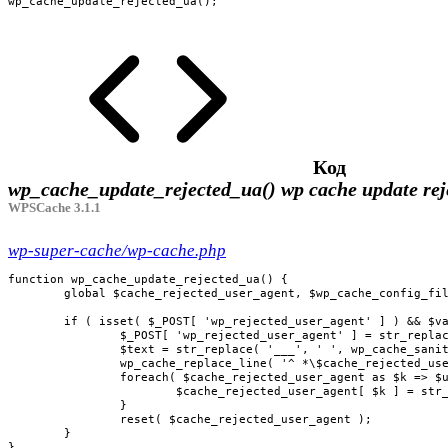
wp_cache_update_rejected_ua();
Код
wp_cache_update_rejected_ua()
wp cache update rej
WPSCache 3.1.1
wp-super-cache/wp-cache.php
function wp_cache_update_rejected_ua() {

	global $cache_rejected_user_agent, $wp_cache_config_file, $valid_nonce;

	if ( isset( $_POST[ 'wp_rejected_user_agent' ] ) && $valid_nonce ) {

		$_POST[ 'wp_rejected_user_agent' ] = str_replace( ' ', '___', $_POST[ 'wp_rejected_user_agent' ] );

		$text = str_replace( '___', ' ', wp_cache_sanitize_value( $_POST[ 'wp_rejected_user_agent' ], $cache_rejected_user_agent ) );

		wp_cache_replace_line( '^ *\$cache_rejected_user_agent', "\$cache_rejected_user_agent = $text;", $wp_cache_config_file );

		foreach( $cache_rejected_user_agent as $k => $ua ) {

			$cache_rejected_user_agent[ $k ] = str_replace( '___', ' ', $ua );

		}

		reset( $cache_rejected_user_agent );

	}

}