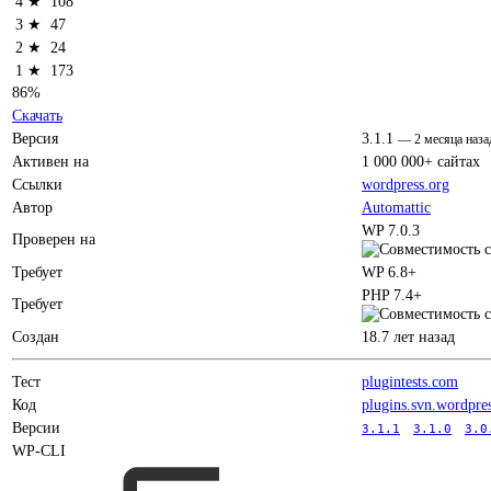
4 ★
108
3 ★
47
2 ★
24
1 ★
173
86%
Скачать
Версия
3.1.1
—
2 месяца наза
Активен на
1 000 000+ сайтах
Ссылки
wordpress.org
Автор
Automattic
WP 7.0.3
Проверен на
Требует
WP 6.8+
PHP 7.4+
Требует
Создан
18.7 лет назад
Тест
plugintests.com
Код
plugins.svn.wordpre
Версии
3.1.1
3.1.0
3.0
WP-CLI