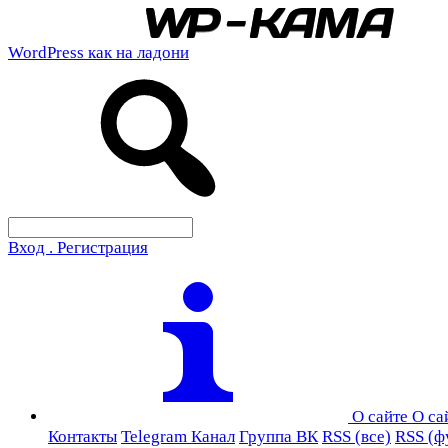
WordPress как на ладони
Вход . Регистрация
О сайте
О са
Контакты
Telegram Канал
Группа ВК
RSS (все)
RSS (ф