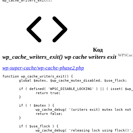
wp_cache_writers_exit();
Код
WPSCach
wp_cache_writers_exit()
wp cache writers exit
wp-super-cache/wp-cache-phase2.php
function wp_cache_writers_exit() {

	global $mutex, $wp_cache_mutex_disabled, $use_flock;

	if ( defined( 'WPSC_DISABLE_LOCKING' ) || ( isset( $wp_cache_mutex_disabled ) && $wp_cache_mutex_disabled ) ) {

		return true;

	}

	if ( ! $mutex ) {

		wp_cache_debug( '(writers exit) mutex lock not created. not caching.', 2 );

		return false;

	}

	if ( $use_flock ) {

		wp_cache_debug( 'releasing lock using flock()', 5 );
