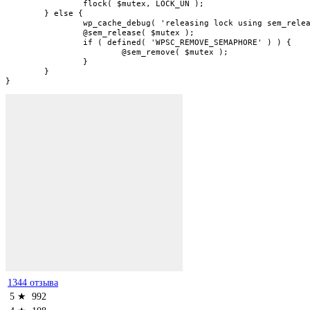
		flock( $mutex, LOCK_UN );

	} else {

		wp_cache_debug( 'releasing lock using sem_release() and sem_remove()', 5 );

		@sem_release( $mutex );

		if ( defined( 'WPSC_REMOVE_SEMAPHORE' ) ) {

			@sem_remove( $mutex );

		}

	}

}
1344 отзыва
5 ★
992