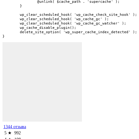
		@unlink( $cache_path . 'supercache' );

	}

	wp_clear_scheduled_hook( 'wp_cache_check_site_hook' );

	wp_clear_scheduled_hook( 'wp_cache_gc' );

	wp_clear_scheduled_hook( 'wp_cache_gc_watcher' );

	wp_cache_disable_plugin();

	delete_site_option( 'wp_super_cache_index_detected' );

}
1344 отзыва
5 ★
992