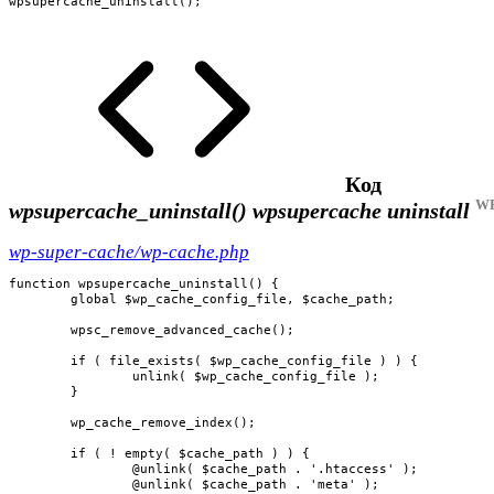
wpsupercache_uninstall();
Код
WP
wpsupercache_uninstall()
wpsupercache uninstall
wp-super-cache/wp-cache.php
function wpsupercache_uninstall() {

	global $wp_cache_config_file, $cache_path;

	wpsc_remove_advanced_cache();

	if ( file_exists( $wp_cache_config_file ) ) {

		unlink( $wp_cache_config_file );

	}

	wp_cache_remove_index();

	if ( ! empty( $cache_path ) ) {

		@unlink( $cache_path . '.htaccess' );

		@unlink( $cache_path . 'meta' );
