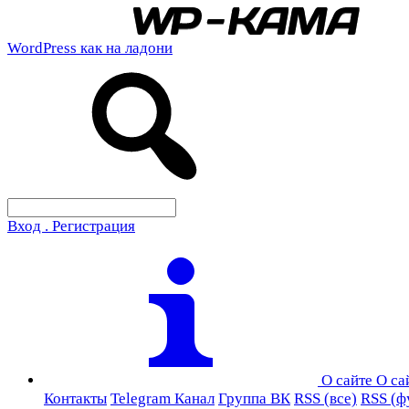
WordPress как на ладони
Вход . Регистрация
О сайте
О са
Контакты
Telegram Канал
Группа ВК
RSS (все)
RSS (ф