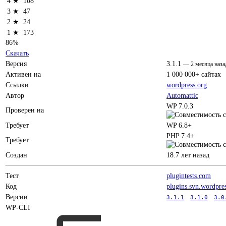
4 ★
108
3 ★
47
2 ★
24
1 ★
173
86%
Скачать
Версия
3.1.1
—
2 месяца наза
Активен на
1 000 000+ сайтах
Ссылки
wordpress.org
Автор
Automattic
WP 7.0.3
Проверен на
Требует
WP 6.8+
PHP 7.4+
Требует
Создан
18.7 лет назад
Тест
plugintests.com
Код
plugins.svn.wordpre
Версии
3.1.1
3.1.0
3.0
WP-CLI