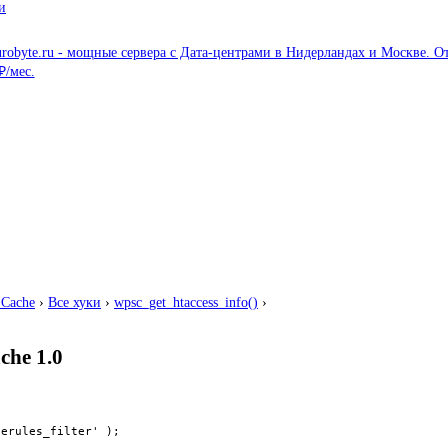
и
 Cache
›
Все хуки
›
wpsc_get_htaccess_info()
›
he 1.0
erules_filter' );
