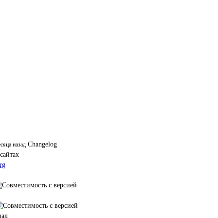
Changelog
есяца назад
 сайтах
rg
зад