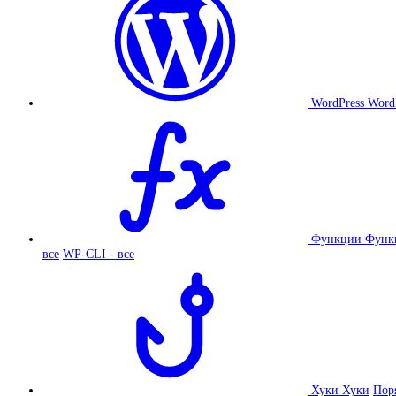
WordPress
Word
Функции
Функ
все
WP-CLI - все
Хуки
Хуки
Пор