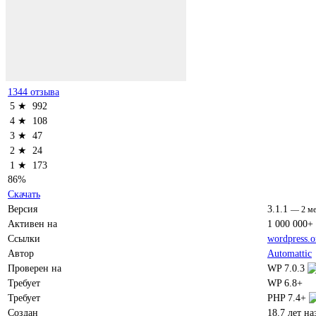
1344 отзыва
5 ★
992
4 ★
108
3 ★
47
2 ★
24
1 ★
173
86%
Скачать
Версия
3.1.1
—
2 м
Активен на
1 000 000+
Ссылки
wordpress.o
Автор
Automattic
Проверен на
WP 7.0.3
Требует
WP 6.8+
Требует
PHP 7.4+
Создан
18.7 лет на