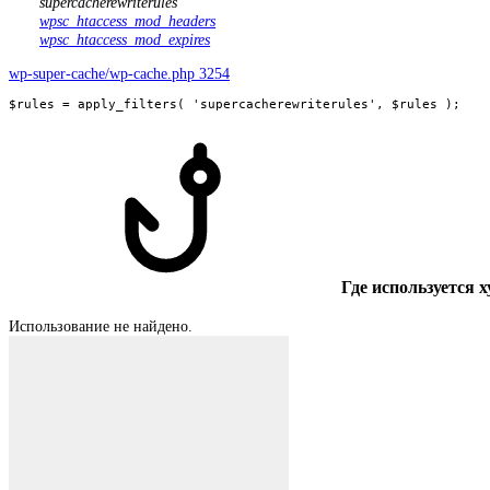
supercacherewriterules
wpsc_htaccess_mod_headers
wpsc_htaccess_mod_expires
wp-super-cache/wp-cache.php 3254
$rules = apply_filters( 'supercacherewriterules', $rules );
Где используется 
Использование не найдено.