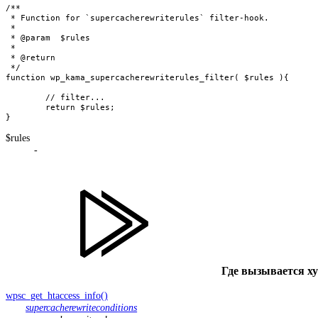
/**

 * Function for `supercacherewriterules` filter-hook.

 * 

 * @param  $rules 

 *

 * @return 

 */

function wp_kama_supercacherewriterules_filter( $rules ){

	// filter...

	return $rules;

}
$rules
-
Где вызывается х
wpsc_get_htaccess_info()
supercacherewriteconditions