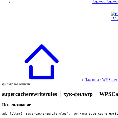
Заметки
Заметк
›
Плагины
›
WP Super
фильтр не описан
supercacherewriterules
│
хук-фильтр
│
WPSCac
Использование
add_filter( 'supercacherewriterules', 'wp_kama_supercacherewrit