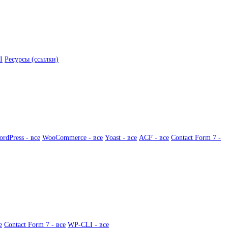
I
Ресурсы (ссылки)
rdPress - все
WooCommerce - все
Yoast - все
ACF - все
Contact Form 7 -
е
Contact Form 7 - все
WP-CLI - все