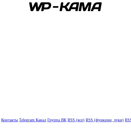
Контакты
Telegram Канал
Группа ВК
RSS (все)
RSS (функции, хуки)
RSS