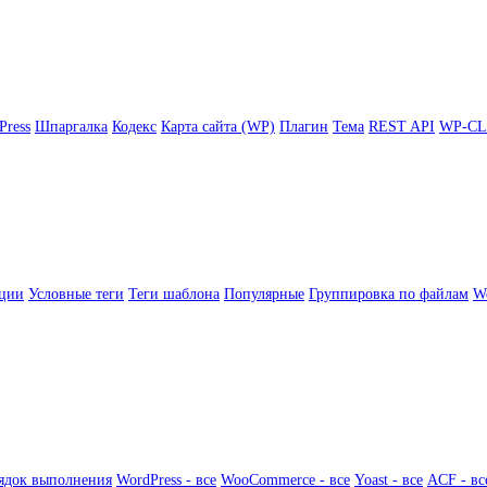
Press
Шпаргалка
Кодекс
Карта сайта (WP)
Плагин
Тема
REST API
WP-CL
ции
Условные теги
Теги шаблона
Популярные
Группировка по файлам
Wo
ядок выполнения
WordPress - все
WooCommerce - все
Yoast - все
ACF - вс