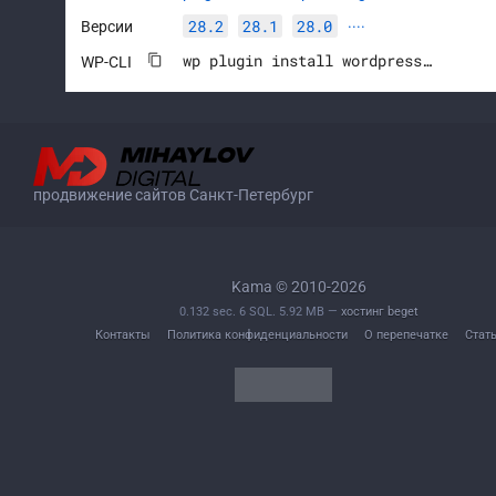
28.2
28.1
28.0
Версии
····
wp plugin install wordpress-seo --activate
WP-CLI
продвижение сайтов Санкт-Петербург
Kama © 2010-2026
0.132 sec. 6 SQL. 5.92 MB —
хостинг beget
Контакты
Политика конфиденциальности
О перепечатке
Стат