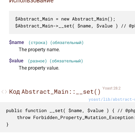
Использование
$Abstract_Main = new Abstract_Main();

$Abstract_Main->__set( $name, $value ) // @p
$name
(строка) (обязательный)
The property name.
$value
(разное) (обязательный)
The property value.
Yoast 28.2
Abstract_Main::__set()
Код
yoast/lib/abstract-
public function __set( $name, $value ) { // @ph
	throw Forbidden_Property_Mutation_Exception::cannot_set_because_property_is_immutable( $name );

}