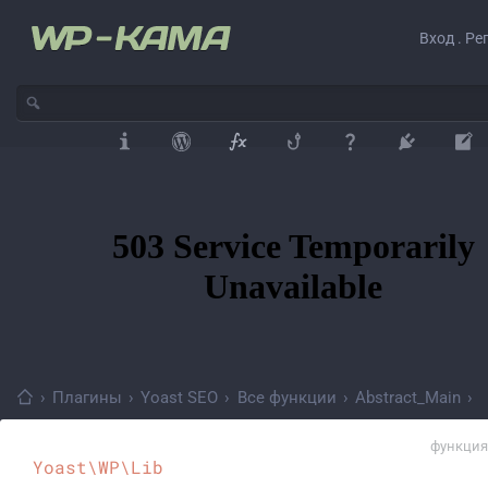
Вход . Ре
›
Плагины
›
Yoast SEO
›
Все функции
›
Abstract_Main
›
функция
Yoast\WP\Lib