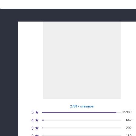
27817 отзывов
5 ★
25989
4 ★
642
3 ★
202
139