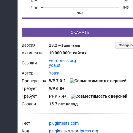
2 ★
1 ★
845
96%
СКАЧАТЬ
Версия
28.2
Changelo
—
2 дня назад
Активен на
10 000 000+ сайтах
wordpress.org
Ссылки
yoa.st
Автор
Yoast
Проверен на
WP 7.0.2
Требует
WP 6.8+
Требует
PHP 7.4+
Создан
15.7 лет назад
Тест
plugintests.com
Код
plugins.svn.wordpress.org