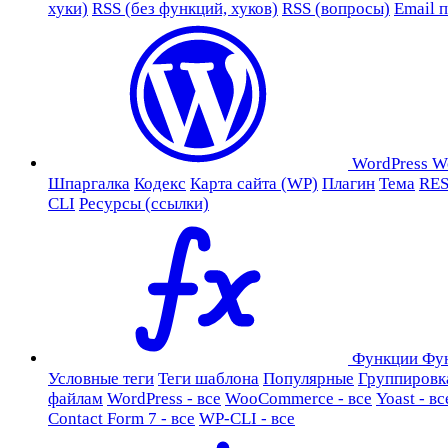
хуки)
RSS (без функций, хуков)
RSS (вопросы)
Email 
WordPress
W
Шпаргалка
Кодекс
Карта сайта (WP)
Плагин
Тема
RES
CLI
Ресурсы (ссылки)
Функции
Фу
Условные теги
Теги шаблона
Популярные
Группировк
файлам
WordPress - все
WooCommerce - все
Yoast - вс
Contact Form 7 - все
WP-CLI - все