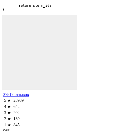
	return $term_id;

}
27817 отзывов
5 ★
25989
4 ★
642
3 ★
202
2 ★
139
1 ★
845
96%