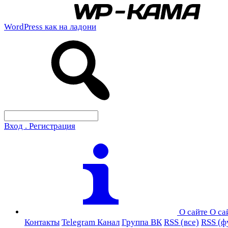
WordPress как на ладони
Вход . Регистрация
О сайте
О са
Контакты
Telegram Канал
Группа ВК
RSS (все)
RSS (ф