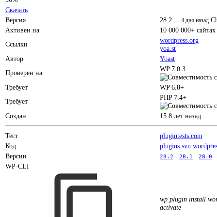
Скачать
Версия
28.2
C
—
4 дня назад
Активен на
10 000 000+ сайтах
wordpress.org
Ссылки
yoa.st
Автор
Yoast
WP 7.0.3
Проверен на
Требует
WP 6.8+
PHP 7.4+
Требует
Создан
15.8 лет назад
Тест
plugintests.com
Код
plugins.svn.wordpre
Версии
28.2
28.1
28.0
WP-CLI
wp plugin install wor
activate