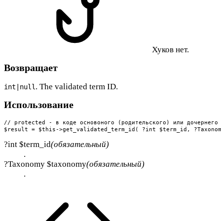
Хуков нет.
Возвращает
. The validated term ID.
int|null
Использование
// protected - в коде основоного (родительского) или дочернего 
$result = $this->get_validated_term_id( ?int $term_id, ?Taxono
?int $term_id
(обязательный)
.
?Taxonomy $taxonomy
(обязательный)
.