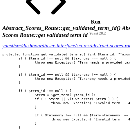
Код
Abstract_Scores_Route::get_validated_term_id()
Abs
Yoast 28.2
Scores Route::get validated term id
yoast/src/dashboard/user-interface/scores/abstract-scores-ro
protected function get_validated_term_id( ?int $term_id, ?Taxon
	if ( $term_id !== null && $taxonomy === null ) {

		throw new Exception( 'Term needs a provided taxonomy.', 400 );

	}

	if ( $term_id === null && $taxonomy !== null ) {

		throw new Exception( 'Taxonomy needs a provided term.', 400 );

	}

	if ( $term_id !== null ) {

		$term = \get_term( $term_id );

		if ( ! $term || \is_wp_error( $term ) ) {

			throw new Exception( 'Invalid term.', 400 );

		}

		if ( $taxonomy !== null && $term->taxonomy !== $taxonomy->get_name() ) {

			throw new Exception( 'Invalid term.', 400 );

		}

	}
