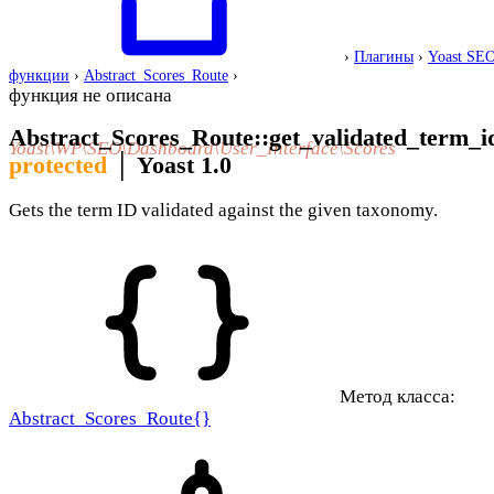
›
Плагины
›
Yoast SE
функции
›
Abstract_Scores_Route
›
функция не описана
Abstract_Scores_Route::get_validated_term_i
Yoast\WP\SEO\Dashboard\User_Interface\Scores
protected
│
Yoast 1.0
Gets the term ID validated against the given taxonomy.
Метод класса:
Abstract_Scores_Route{}