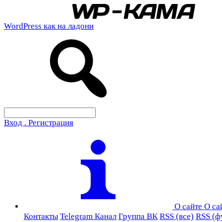
WordPress как на ладони
Вход . Регистрация
О сайте
О са
Контакты
Telegram Канал
Группа ВК
RSS (все)
RSS (ф