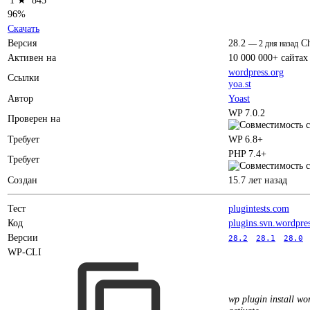
96%
Скачать
Версия
28.2
C
—
2 дня назад
Активен на
10 000 000+ сайтах
wordpress.org
Ссылки
yoa.st
Автор
Yoast
WP 7.0.2
Проверен на
Требует
WP 6.8+
PHP 7.4+
Требует
Создан
15.7 лет назад
Тест
plugintests.com
Код
plugins.svn.wordpre
Версии
28.2
28.1
28.0
WP-CLI
wp plugin install wor