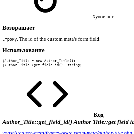
Хуков нет.
Возвращает
. The id of the custom meta's form field.
Строку
Использование
$Author_Title = new Author_Title();

$Author_Title->get_field_id(): string;
Код
Author_Title::get_field_id()
Author Title::get field i
yoast/src/user-meta/framework/custom-meta/author-title.php