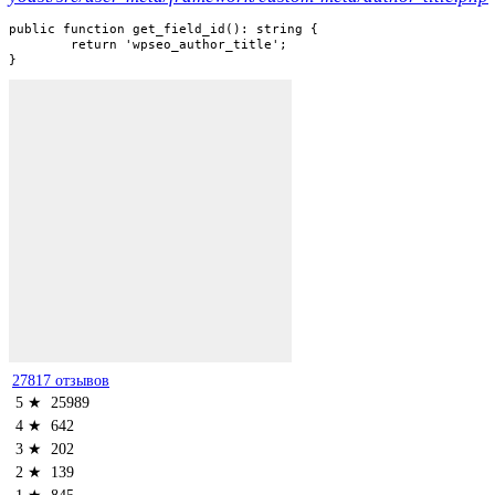
public function get_field_id(): string {

	return 'wpseo_author_title';

}
27817 отзывов
5 ★
25989
4 ★
642
3 ★
202
2 ★
139
1 ★
845