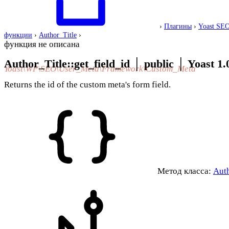
›
Плагины
›
Yoast SE
функции
›
Author_Title
›
функция не описана
Author_Title::get_field_id
│
public
│
Yoast 1.
Yoast\WP\SEO\User_Meta\Framework\Custom_Meta
Returns the id of the custom meta's form field.
Метод класса:
Auth