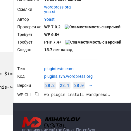
wordpress.org
Ссылки
yoa.st
Автор
Yoast
Проверен на
WP 7.0.2
Требует
WP 6.8+
Требует
PHP 7.4+
Создан
15.7 лет назад
Тест
plugintests.com
= $instance = new \Yoast\WP\SEO\Actions\Importing\
Код
plugins.svn.wordpress.org
28.2
28.1
28.0
Версии
····
is->getAioseoHelperService()));

wp plugin install wordpress-seo --activate
WP-CLI
продвижение сайтов Санкт-Петербург