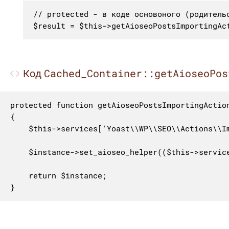
// protected - в коде основоного (родительс
$result = $this->getAioseoPostsImportingAc
Cached_Container::getAioseoPos
Код
protected function getAioseoPostsImportingAction
{

    $this->services['Yoast\\WP\\SEO\\Actions\\I
    $instance->set_aioseo_helper(($this->servic
    return $instance;

}