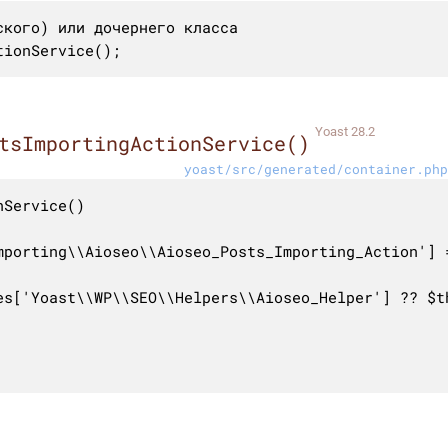
кого) или дочернего класса

tionService();
Yoast 28.2
tsImportingActionService()
yoast/src/generated/container.php
Service()

mporting\\Aioseo\\Aioseo_Posts_Importing_Action'] 
es['Yoast\\WP\\SEO\\Helpers\\Aioseo_Helper'] ?? $th