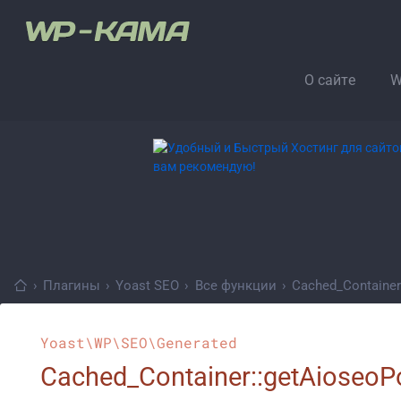
О сайте
W
›
Плагины
›
Yoast SEO
›
Все функции
›
Cached_Container
Yoast\WP\SEO\Generated
Cached_Container::getAioseoP