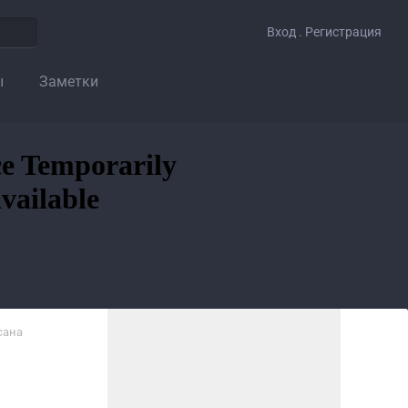
Вход . Регистрация
ы
Заметки
сана