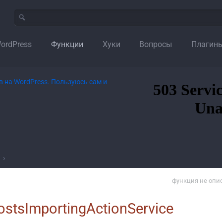
ordPress
Функции
Хуки
Вопросы
Плагин
›
функция не опи
ostsImportingActionService