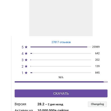
27817 отзывов
5 ★
25989
4 ★
642
3 ★
202
2 ★
139
1 ★
845
96%
СКАЧАТЬ
Версия
28.2
Changelog
—
2 дня назад
Активен на
10 000 000+ сайтах