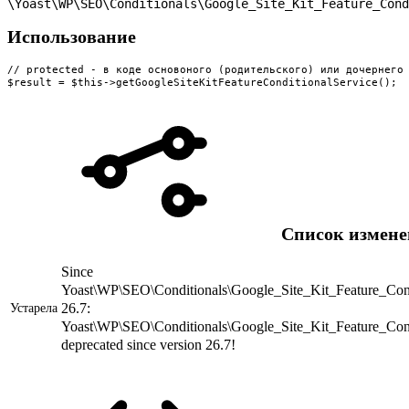
\Yoast\WP\SEO\Conditionals\Google_Site_Kit_Feature_Cond
Использование
// protected - в коде основоного (родительского) или дочернего 
$result = $this->getGoogleSiteKitFeatureConditionalService();
Список измен
Since
Yoast\WP\SEO\Conditionals\Google_Site_Kit_Feature_Cond
26.7:
Устарела
Yoast\WP\SEO\Conditionals\Google_Site_Kit_Feature_Cond
deprecated since version 26.7!