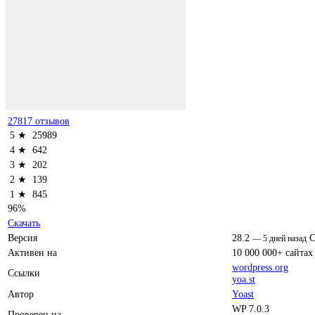
27817 отзывов
5 ★
25989
4 ★
642
3 ★
202
2 ★
139
1 ★
845
96%
Скачать
Версия
28.2
C
—
5 дней назад
Активен на
10 000 000+ сайтах
wordpress.org
Ссылки
yoa.st
Автор
Yoast
WP 7.0.3
Проверен на