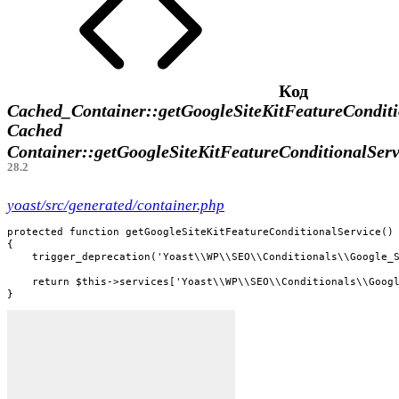
Код
Cached_Container::getGoogleSiteKitFeatureConditi
Cached
Container::getGoogleSiteKitFeatureConditionalSer
28.2
yoast/src/generated/container.php
protected function getGoogleSiteKitFeatureConditionalService()

{

    trigger_deprecation('Yoast\\WP\\SEO\\Conditionals\\Google_S
    return $this->services['Yoast\\WP\\SEO\\Conditionals\\Googl
}