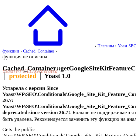
›
Плагины
›
Yoast SE
функции
›
Cached_Container
›
функция не описана
Cached_Container::getGoogleSiteKitFeatureCo
Yoast\WP\SEO\Generated
│
protected
│
Yoast 1.0
Устарела с версии Since
Yoast\WP\SEO\Conditionals\Google_Site_Kit_Feature_Con
26.7:
Yoast\WP\SEO\Conditionals\Google_Site_Kit_Feature_Cond
deprecated since version 26.7!
. Больше не поддерживается
быть удалена. Рекомендуется заменить эту функцию на анал
Gets the public
'Yoast\WP\SEO\Conditionals\Google_Site_Kit_Feature_Condit