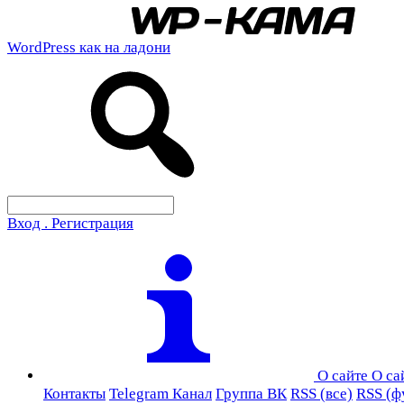
WordPress как на ладони
Вход . Регистрация
О сайте
О са
Контакты
Telegram Канал
Группа ВК
RSS (все)
RSS (ф