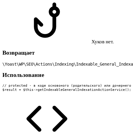
Хуков нет.
Возвращает
\Yoast\WP\SEO\Actions\Indexing\Indexable_General_Indexa
Использование
// protected - в коде основоного (родительского) или дочернего 
$result = $this->getIndexableGeneralIndexationActionService();