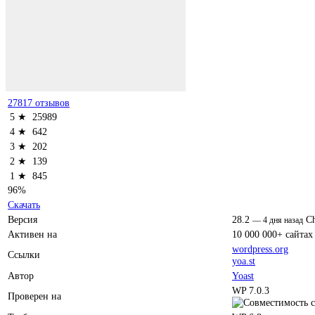
27817 отзывов
5 ★
25989
4 ★
642
3 ★
202
2 ★
139
1 ★
845
96%
Скачать
Версия
28.2
C
—
4 дня назад
Активен на
10 000 000+ сайтах
wordpress.org
Ссылки
yoa.st
Автор
Yoast
WP 7.0.3
Проверен на