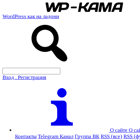
WordPress как на ладони
Вход . Регистрация
О сайте
О са
Контакты
Telegram Канал
Группа ВК
RSS (все)
RSS (ф