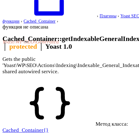
›
Плагины
›
Yoast SE
функции
›
Cached_Container
›
функция не описана
Cached_Container::getIndexableGeneralIndex
Yoast\WP\SEO\Generated
│
protected
│
Yoast 1.0
Gets the public
'Yoast\WP\SEO\Actions\Indexing\Indexable_General_Indexat
shared autowired service.
Метод класса:
Cached_Container{}