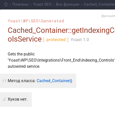
›
Плагины
›
Yoast SEO
›
Все функции
›
Cached_Container
функция
Yoast\WP\SEO\Generated
Cached_Container::getIndexingC
olsService
│
protected
│
Yoast 1.0
Gets the public
'Yoast\WP\SEO\Integrations\Front_End\Indexing_Controls'
autowired service.
Метод класса:
Cached_Container{}
Хуков нет.