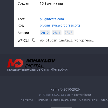
Создан
15.8 лет назад
Тест
plugintests.com
Код
plugins.svn.wordpress.org
28.2
28.1
28.0
Версии
····
wp plugin install wordpress-seo --activate
WP-CLI
продвижение сайтов Санкт-Петербург
Kama © 2010-2026
0.177 sec. 5 SQL. 6.85 MB —
хостинг beget
Контакты
Политика конфиденциальности
О перепечатке
Стат