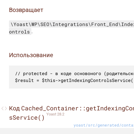
Возвращает
\Yoast\WP\SEO\Integrations\Front_End\Inde
ontrols
.
Использование
// protected - в коде основоного (родительск
$result = $this->getIndexingControlsService(
Cached_Container::getIndexingCo
Код
Yoast 28.2
sService()
yoast/src/generated/conta