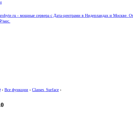
и
O
›
Все функции
›
Classes_Surface
›
.0