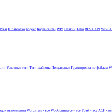
Press
Шпаргалка
Кодекс
Карта сайта (WP)
Плагин
Тема
REST API
WP-CL
ции
Условные теги
Теги шаблона
Популярные
Группировка по файлам
Wo
ядок выполнения
WordPress - все
WooCommerce - все
Yoast - все
ACF - вс