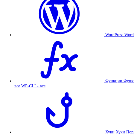
WordPress
Word
Функции
Функ
все
WP-CLI - все
Хуки
Хуки
Пор