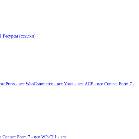
I
Ресурсы (ссылки)
rdPress - все
WooCommerce - все
Yoast - все
ACF - все
Contact Form 7 -
е
Contact Form 7 - все
WP-CLI - все