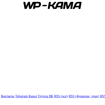
Контакты
Telegram Канал
Группа ВК
RSS (все)
RSS (функции, хуки)
RSS