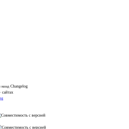
Changelog
я назад
+ сайтах
rg