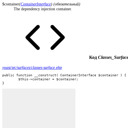
$container
(
ContainerInterface
) (обязательный)
The dependency injection container.
Код
Classes_Surface
yoast/src/surfaces/classes-surface.php
public function __construct( ContainerInterface $container ) {

	$this->container = $container;

}