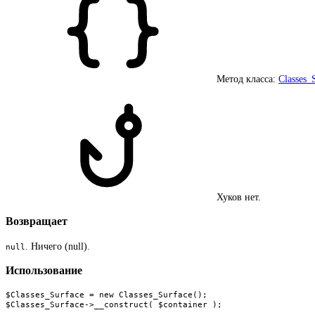
Метод класса:
Classes_
Хуков нет.
Возвращает
. Ничего (null).
null
Использование
$Classes_Surface = new Classes_Surface();

$Classes_Surface->__construct( $container );