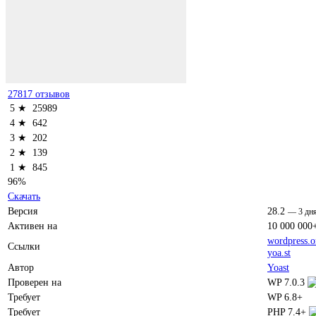
27817 отзывов
5 ★
25989
4 ★
642
3 ★
202
2 ★
139
1 ★
845
96%
Скачать
Версия
28.2
—
3 дн
Активен на
10 000 000
wordpress.o
Ссылки
yoa.st
Автор
Yoast
Проверен на
WP 7.0.3
Требует
WP 6.8+
Требует
PHP 7.4+