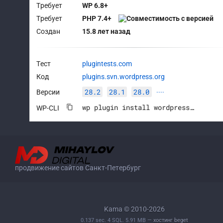
Требует
WP 6.8+
Требует
PHP 7.4+
Создан
15.8 лет назад
Тест
plugintests.com
Код
plugins.svn.wordpress.org
28.2
28.1
28.0
Версии
····
wp plugin install wordpress-seo --activate
WP-CLI
продвижение сайтов Санкт-Петербург
Kama © 2010-2026
0.137 sec. 4 SQL. 5.91 MB —
хостинг beget