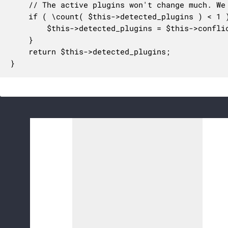
	// The active plugins won't change much. We can reuse the result for the duration of the request.

	if ( \count( $this->detected_plugins ) < 1 ) {

		$this->detected_plugins = $this->conflicting_plugins->detect_conflicting_plugins();

	}

	return $this->detected_plugins;

}