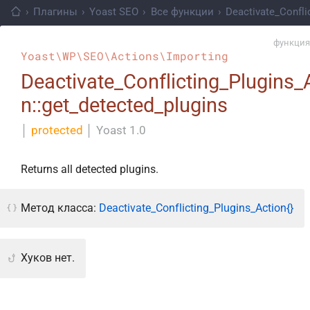
›
Плагины
›
Yoast SEO
›
Все функции
›
Deactivate_Confli
функция
Yoast\WP\SEO\Actions\Importing
Deactivate_Conflicting_Plugins_
n::get_detected_plugins
│
protected
│
Yoast 1.0
Returns all detected plugins.
Метод класса:
Deactivate_Conflicting_Plugins_Action{}
Хуков нет.