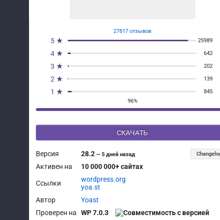
27817 отзывов
5 ★
25989
4 ★
642
3 ★
202
2 ★
139
1 ★
845
96%
СКАЧАТЬ
Версия
28.2
Changelo
—
5 дней назад
Активен на
10 000 000+ сайтах
wordpress.org
Ссылки
yoa.st
Автор
Yoast
Проверен на
WP 7.0.3