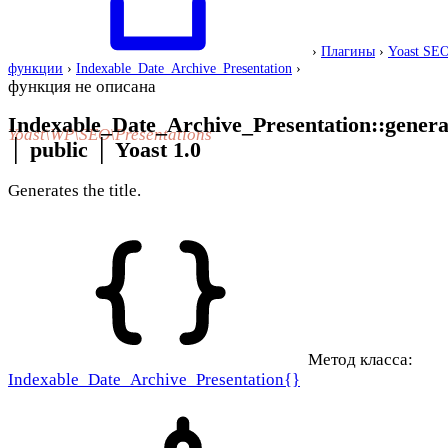
›
Плагины
›
Yoast SE
функции
›
Indexable_Date_Archive_Presentation
›
функция не описана
Indexable_Date_Archive_Presentation::generat
Yoast\WP\SEO\Presentations
│
public
│
Yoast 1.0
Generates the title.
Метод класса:
Indexable_Date_Archive_Presentation{}