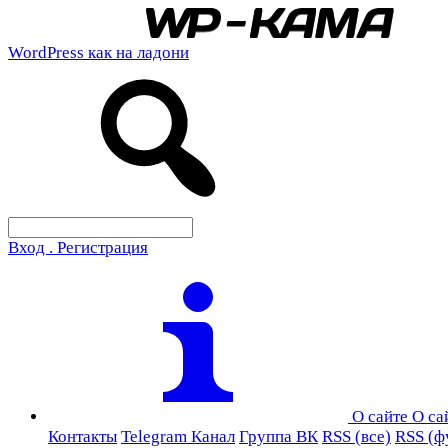
WordPress как на ладони
Вход . Регистрация
О сайте
О са
Контакты
Telegram Канал
Группа ВК
RSS (все)
RSS (ф