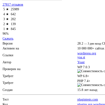
27817 отзывов
5 ★
25989
4 ★
642
3 ★
202
2 ★
139
1 ★
845
96%
Скачать
Версия
28.2
C
—
3 дня назад
Активен на
10 000 000+ сайтах
wordpress.org
Ссылки
yoa.st
Автор
Yoast
WP 7.0.3
Проверен на
Требует
WP 6.8+
PHP 7.4+
Требует
Создан
15.8 лет назад
Тест
plugintests.com
Код
plugins.svn.wordpre