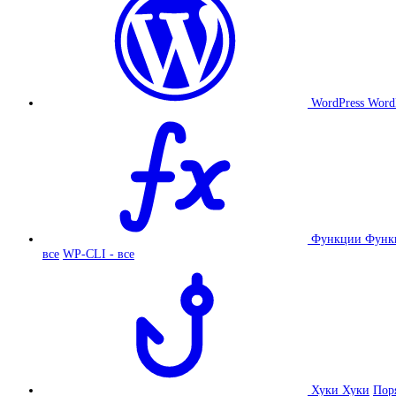
WordPress
Word
Функции
Функ
все
WP-CLI - все
Хуки
Хуки
Пор