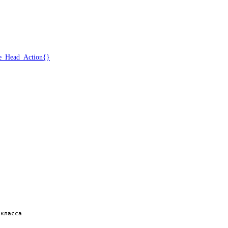
le_Head_Action{}
класса
