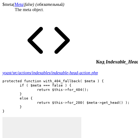
$meta
(
Meta
|false) (обязательный)
The meta object.
Код
Indexable_Head
yoast/src/actions/indexables/indexable-head-action.php
protected function with_404_fallback( $meta ) {

	if ( $meta === false ) {

		return $this->for_404();

	}

	else {

		return $this->for_200( $meta->get_head() );

	}

}