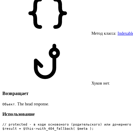
Метод класса:
Indexab
Хуков нет.
Возвращает
. The head response.
Объект
Использование
// protected - в коде основоного (родительского) или дочернего 
$result = $this->with_404_fallback( $meta );