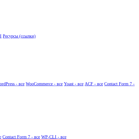
I
Ресурсы (ссылки)
rdPress - все
WooCommerce - все
Yoast - все
ACF - все
Contact Form 7 -
е
Contact Form 7 - все
WP-CLI - все