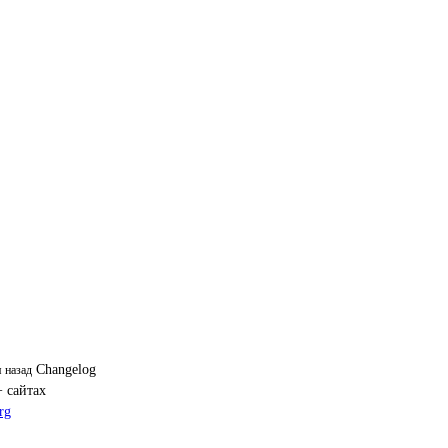
Changelog
я назад
+ сайтах
rg