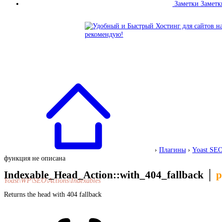
Заметки
Заметк
›
Плагины
›
Yoast SE
функция не описана
Indexable_Head_Action::with_404_fallback
│
p
Yoast\WP\SEO\Actions\Indexables
Returns the head with 404 fallback