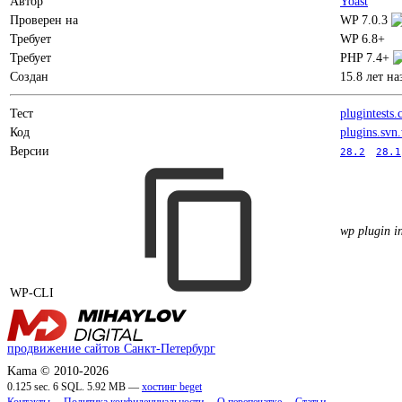
Автор
Yoast
Проверен на
WP 7.0.3
Требует
WP 6.8+
Требует
PHP 7.4+
Создан
15.8 лет на
Тест
plugintests
Код
plugins.svn
Версии
28.2
28.1
wp plugin in
WP-CLI
продвижение сайтов Санкт-Петербург
Kama © 2010-2026
0.125 sec. 6 SQL. 5.92 MB —
хостинг beget