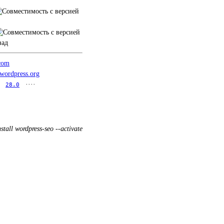
зад
.com
.wordpress.org
····
28.0
stall wordpress-seo --activate