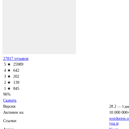
27817 отзывов
5 ★
25989
4 ★
642
3 ★
202
2 ★
139
1 ★
845
96%
Скачать
Версия
28.2
—
3 дн
Активен на
10 000 000
wordpress.o
Ссылки
yoa.st