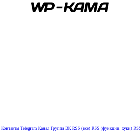
Контакты
Telegram Канал
Группа ВК
RSS (все)
RSS (функции, хуки)
RSS