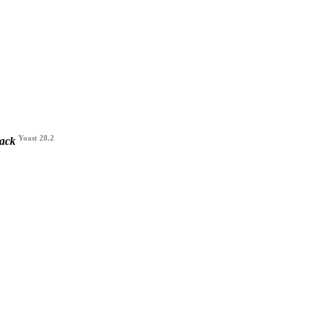
Yoast 28.2
back