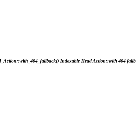
_Action::with_404_fallback()
Indexable Head Action::with 404 fall