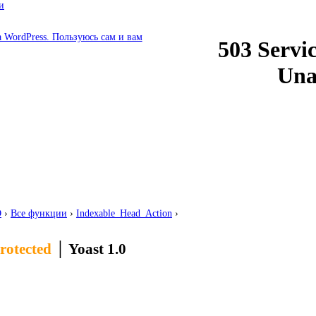
и
O
›
Все функции
›
Indexable_Head_Action
›
rotected
│
Yoast 1.0