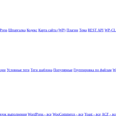
Press
Шпаргалка
Кодекс
Карта сайта (WP)
Плагин
Тема
REST API
WP-CL
ции
Условные теги
Теги шаблона
Популярные
Группировка по файлам
Wo
ядок выполнения
WordPress - все
WooCommerce - все
Yoast - все
ACF - вс