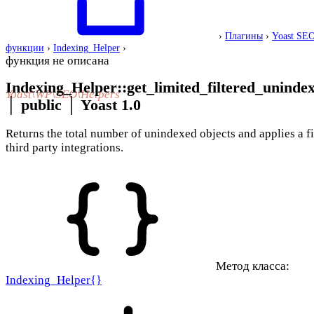
›
Плагины
›
Yoast SE
функции
›
Indexing_Helper
›
функция не описана
Indexing_Helper::get_limited_filtered_uninde
Yoast\WP\SEO\Helpers
│
public
│
Yoast 1.0
Returns the total number of unindexed objects and applies a fi
third party integrations.
Метод класса:
Indexing_Helper{}