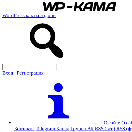
WordPress как на ладони
Вход . Регистрация
О сайте
О са
Контакты
Telegram Канал
Группа ВК
RSS (все)
RSS (ф