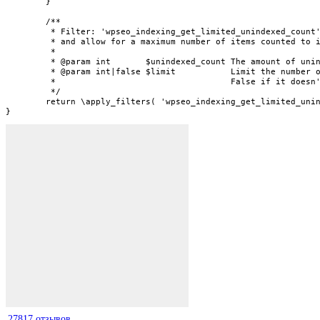
	}

	/**

	 * Filter: 'wpseo_indexing_get_limited_unindexed_count' - Allow changing the amount of unindexed objects,

	 * and allow for a maximum number of items counted to improve performance.

	 *

	 * @param int       $unindexed_count The amount of unindexed objects.

	 * @param int|false $limit           Limit the number of unindexed objects that need to be counted.

	 *                                   False if it doesn't need to be limited.

	 */

	return \apply_filters( 'wpseo_indexing_get_limited_unindexed_count', $unindexed_count, $limit );

}
27817 отзывов