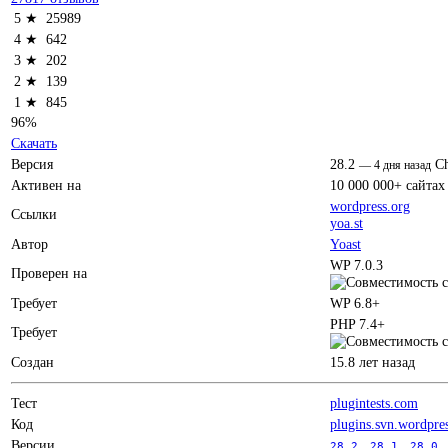
5 ★
25989
4 ★
642
3 ★
202
2 ★
139
1 ★
845
96%
Скачать
Версия
28.2
C
—
4 дня назад
Активен на
10 000 000+ сайтах
wordpress.org
Ссылки
yoa.st
Автор
Yoast
WP 7.0.3
Проверен на
Требует
WP 6.8+
PHP 7.4+
Требует
Создан
15.8 лет назад
Тест
plugintests.com
Код
plugins.svn.wordpre
Версии
28.2
28.1
28.0