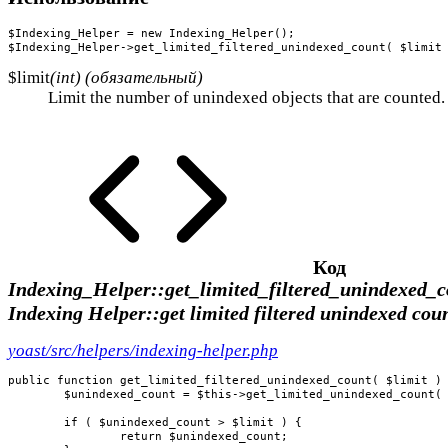
$Indexing_Helper = new Indexing_Helper();

$Indexing_Helper->get_limited_filtered_unindexed_count( $limit
$limit
(int) (обязательный)
Limit the number of unindexed objects that are counted.
Код
Indexing_Helper::get_limited_filtered_unindexed_c
Indexing Helper::get limited filtered unindexed cou
yoast/src/helpers/indexing-helper.php
public function get_limited_filtered_unindexed_count( $limit ) 
	$unindexed_count = $this->get_limited_unindexed_count( $limit, $this->indexing_actions );

	if ( $unindexed_count > $limit ) {

		return $unindexed_count;
