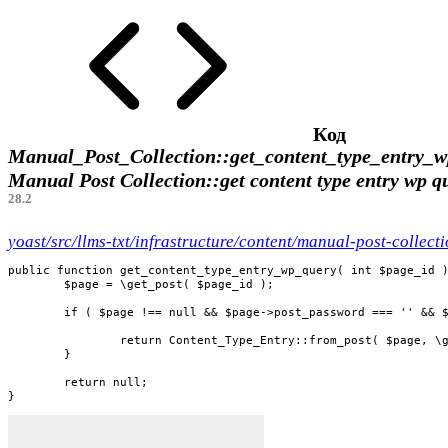
Код
Manual_Post_Collection::get_content_type_entry_w
Manual Post Collection::get content type entry wp 
28.2
yoast/src/llms-txt/infrastructure/content/manual-post-collect
public function get_content_type_entry_wp_query( int $page_id )
	$page = \get_post( $page_id );

	if ( $page !== null && $page->post_password === '' && $page->post_status === 'publish' ) {

		return Content_Type_Entry::from_post( $page, \get_permalink( $page->ID ) );

	}

	return null;

}