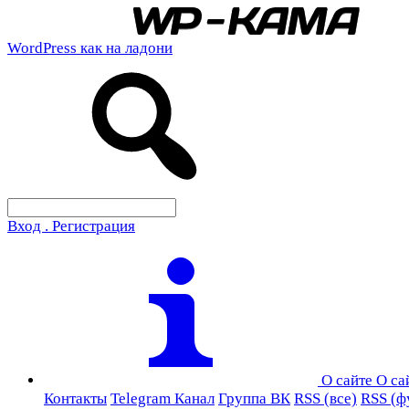
WordPress как на ладони
Вход . Регистрация
О сайте
О са
Контакты
Telegram Канал
Группа ВК
RSS (все)
RSS (ф