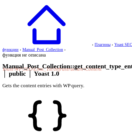
›
Плагины
›
Yoast SE
функции
›
Manual_Post_Collection
›
функция не описана
Manual_Post_Collection::get_content_type_e
Yoast\WP\SEO\Llms_Txt\Infrastructure\Content
│
public
│
Yoast 1.0
Gets the content entries with WP query.