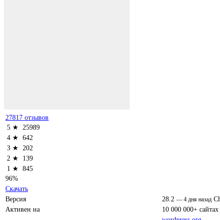
27817 отзывов
5 ★
25989
4 ★
642
3 ★
202
2 ★
139
1 ★
845
96%
Скачать
Версия
28.2
C
—
4 дня назад
Активен на
10 000 000+ сайтах
wordpress.org