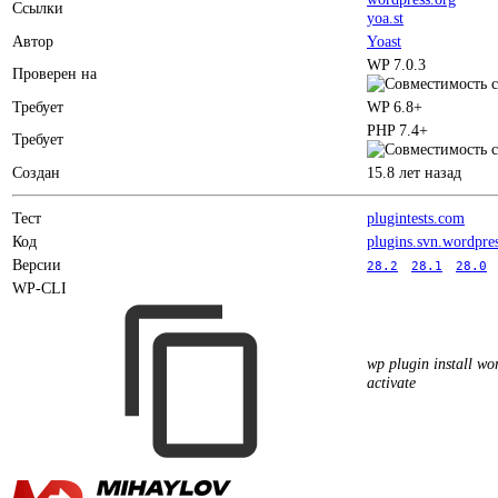
Ссылки
yoa.st
Автор
Yoast
WP 7.0.3
Проверен на
Требует
WP 6.8+
PHP 7.4+
Требует
Создан
15.8 лет назад
Тест
plugintests.com
Код
plugins.svn.wordpre
Версии
28.2
28.1
28.0
WP-CLI
wp plugin install wor
activate