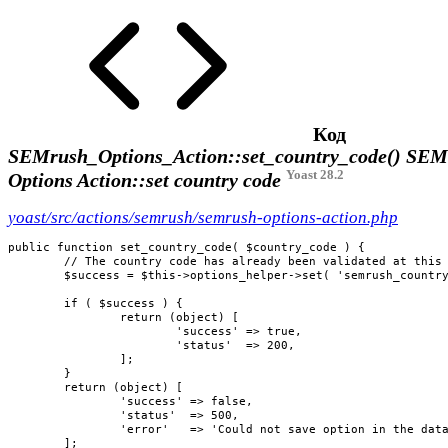
Код
SEMrush_Options_Action::set_country_code()
SEM
Yoast 28.2
Options Action::set country code
yoast/src/actions/semrush/semrush-options-action.php
public function set_country_code( $country_code ) {

	// The country code has already been validated at this point. No need to do that again.

	$success = $this->options_helper->set( 'semrush_country_code', $country_code );

	if ( $success ) {

		return (object) [

			'success' => true,

			'status'  => 200,

		];

	}

	return (object) [

		'success' => false,

		'status'  => 500,

		'error'   => 'Could not save option in the database',

	];
