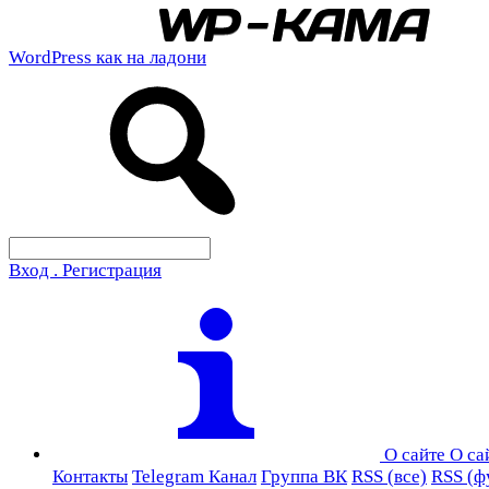
WordPress как на ладони
Вход . Регистрация
О сайте
О са
Контакты
Telegram Канал
Группа ВК
RSS (все)
RSS (ф