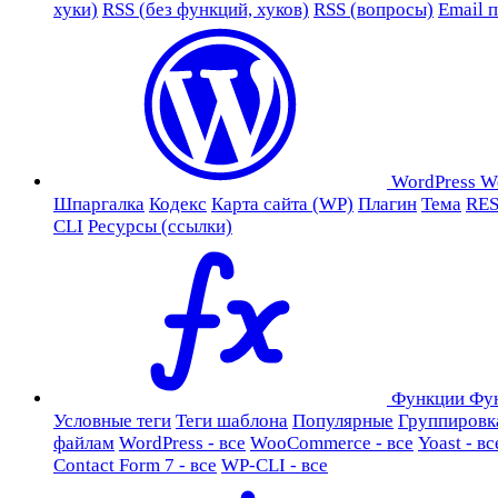
хуки)
RSS (без функций, хуков)
RSS (вопросы)
Email 
WordPress
W
Шпаргалка
Кодекс
Карта сайта (WP)
Плагин
Тема
RES
CLI
Ресурсы (ссылки)
Функции
Фу
Условные теги
Теги шаблона
Популярные
Группировк
файлам
WordPress - все
WooCommerce - все
Yoast - вс
Contact Form 7 - все
WP-CLI - все