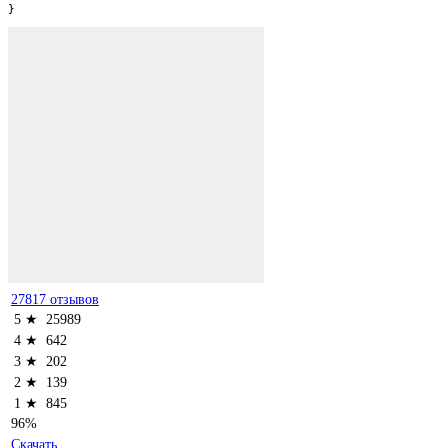
}
27817 отзывов
5 ★
25989
4 ★
642
3 ★
202
2 ★
139
1 ★
845
96%
Скачать