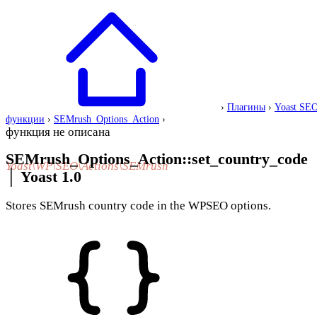
›
Плагины
›
Yoast SE
функции
›
SEMrush_Options_Action
›
функция не описана
SEMrush_Options_Action::set_country_code
Yoast\WP\SEO\Actions\SEMrush
│
Yoast 1.0
Stores SEMrush country code in the WPSEO options.