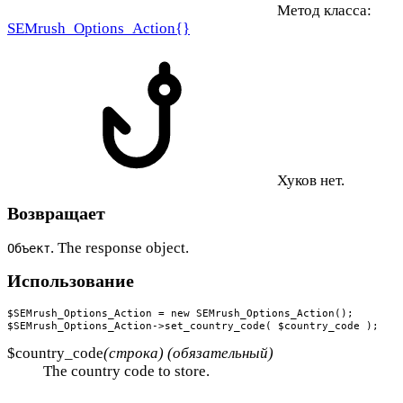
Метод класса:
SEMrush_Options_Action{}
Хуков нет.
Возвращает
. The response object.
Объект
Использование
$SEMrush_Options_Action = new SEMrush_Options_Action();

$SEMrush_Options_Action->set_country_code( $country_code );
$country_code
(строка) (обязательный)
The country code to store.