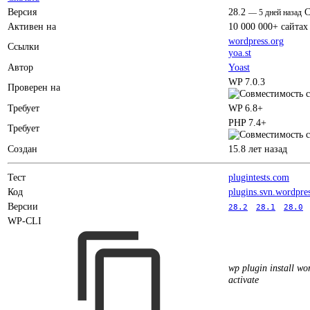
Версия
28.2
C
—
5 дней назад
Активен на
10 000 000+ сайтах
wordpress.org
Ссылки
yoa.st
Автор
Yoast
WP 7.0.3
Проверен на
Требует
WP 6.8+
PHP 7.4+
Требует
Создан
15.8 лет назад
Тест
plugintests.com
Код
plugins.svn.wordpre
Версии
28.2
28.1
28.0
WP-CLI
wp plugin install wor
activate