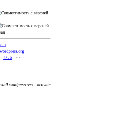
зад
.com
.wordpress.org
····
28.0
stall wordpress-seo --activate