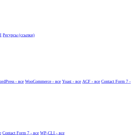
I
Ресурсы (ссылки)
rdPress - все
WooCommerce - все
Yoast - все
ACF - все
Contact Form 7 -
е
Contact Form 7 - все
WP-CLI - все