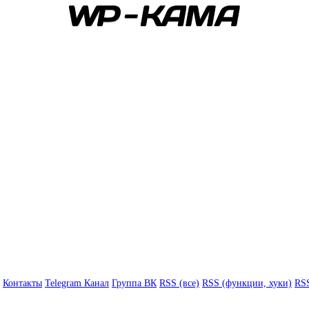
Контакты
Telegram Канал
Группа ВК
RSS (все)
RSS (функции, хуки)
RSS