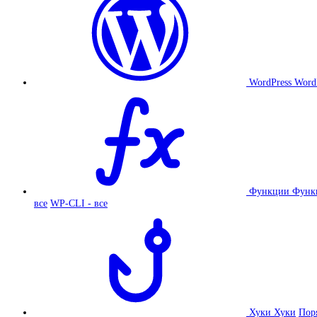
WordPress
Word
Функции
Функ
все
WP-CLI - все
Хуки
Хуки
Пор