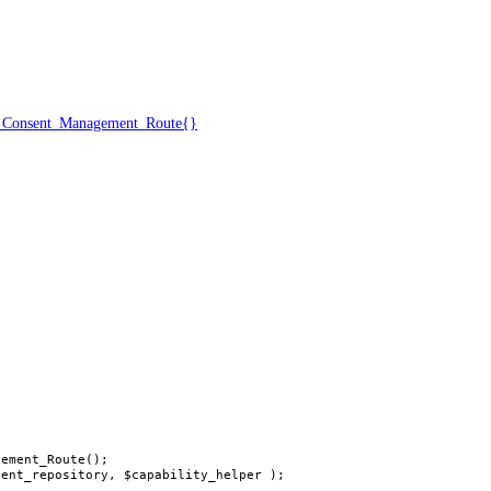
t_Consent_Management_Route{}
ement_Route();

sent_repository, $capability_helper );