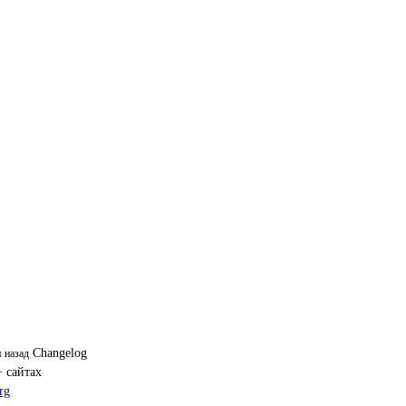
Changelog
я назад
+ сайтах
rg