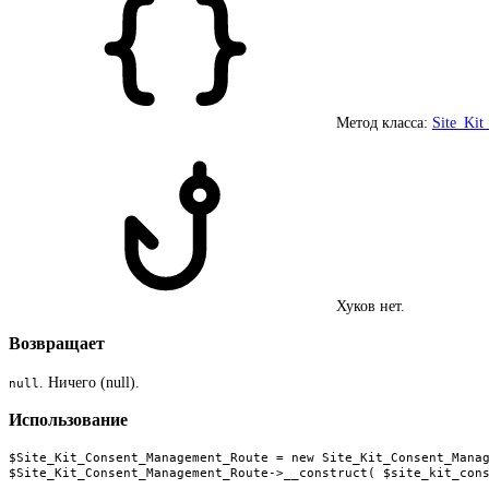
Метод класса:
Site_Ki
Хуков нет.
Возвращает
. Ничего (null).
null
Использование
$Site_Kit_Consent_Management_Route = new Site_Kit_Consent_Manag
$Site_Kit_Consent_Management_Route->__construct( $site_kit_con