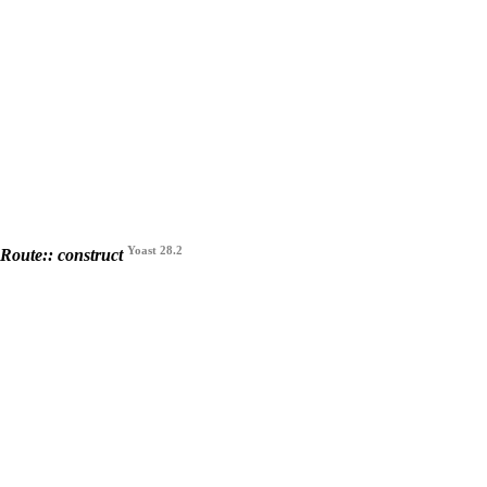
Yoast 28.2
Route:: construct