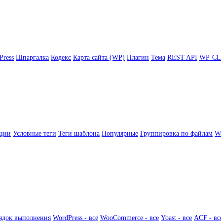
Press
Шпаргалка
Кодекс
Карта сайта (WP)
Плагин
Тема
REST API
WP-CL
ции
Условные теги
Теги шаблона
Популярные
Группировка по файлам
Wo
ядок выполнения
WordPress - все
WooCommerce - все
Yoast - все
ACF - вс