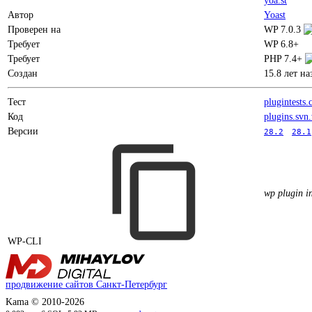
Автор
Yoast
Проверен на
WP 7.0.3
Требует
WP 6.8+
Требует
PHP 7.4+
Создан
15.8 лет на
Тест
plugintests
Код
plugins.svn
Версии
28.2
28.1
wp plugin in
WP-CLI
продвижение сайтов Санкт-Петербург
Kama © 2010-2026