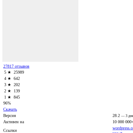
27817 отзывов
5 ★
25989
4 ★
642
3 ★
202
2 ★
139
1 ★
845
96%
Скачать
Версия
28.2
—
3 дн
Активен на
10 000 000
wordpress.o
Ссылки
yoa.st