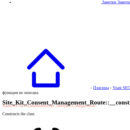
Заметки
Заметк
›
Плагины
›
Yoast SE
функция не описана
Site_Kit_Consent_Management_Route::__const
Yoast\WP\SEO\Dashboard\User_Interface\Configuration
Constructs the class.