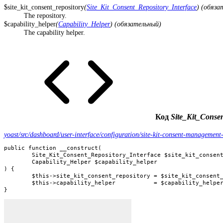
$site_kit_consent_repository
(
Site_Kit_Consent_Repository_Interface
) (обяза
The repository.
$capability_helper
(
Capability_Helper
) (обязательный)
The capability helper.
Код
Site_Kit_Conse
yoast/src/dashboard/user-interface/configuration/site-kit-consent-management
public function __construct(

	Site_Kit_Consent_Repository_Interface $site_kit_consent_repository,

	Capability_Helper $capability_helper

) {

	$this->site_kit_consent_repository = $site_kit_consent_repository;

	$this->capability_helper           = $capability_helper;

}