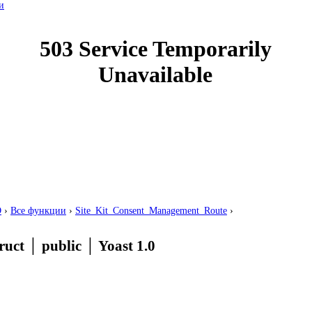
и
O
›
Все функции
›
Site_Kit_Consent_Management_Route
›
ruct
│
public
│
Yoast 1.0