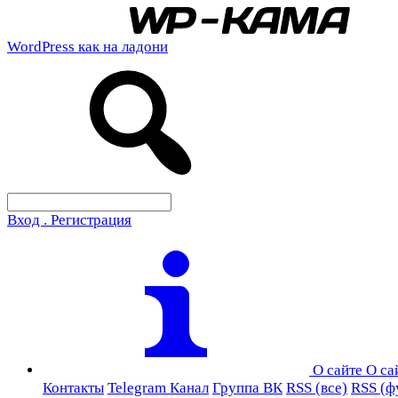
WordPress как на ладони
Вход . Регистрация
О сайте
О са
Контакты
Telegram Канал
Группа ВК
RSS (все)
RSS (ф