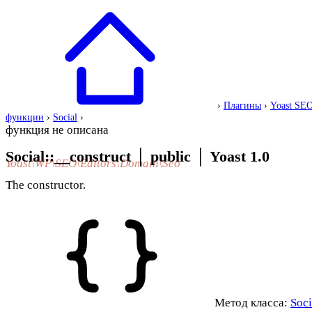
›
Плагины
›
Yoast SE
функции
›
Social
›
функция не описана
Social::__construct
│
public
│
Yoast 1.0
Yoast\WP\SEO\Editors\Domain\Seo
The constructor.
Метод класса:
Soci