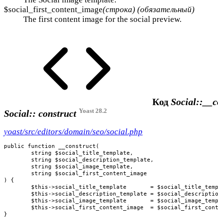
$social_first_content_image
(строка) (обязательный)
The first content image for the social preview.
Код
Social::__c
Yoast 28.2
Social:: construct
yoast/src/editors/domain/seo/social.php
public function __construct(

	string $social_title_template,

	string $social_description_template,

	string $social_image_template,

	string $social_first_content_image

) {

	$this->social_title_template       = $social_title_template;

	$this->social_description_template = $social_description_template;

	$this->social_image_template       = $social_image_template;

	$this->social_first_content_image  = $social_first_content_image;

}