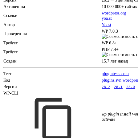
Версия
28.2
C
—
3 дня назад
Активен на
10 000 000+ сайтах
wordpress.org
Ссылки
yoa.st
Автор
Yoast
WP 7.0.3
Проверен на
Требует
WP 6.8+
PHP 7.4+
Требует
Создан
15.7 лет назад
Тест
plugintests.com
Код
plugins.svn.wordpre
Версии
28.2
28.1
28.0
WP-CLI
wp plugin install wor
activate