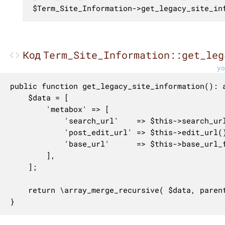
$Term_Site_Information->get_legacy_site_in
Term_Site_Information::get_leg
Код
yo
public function get_legacy_site_information(): a
	$data = [

		'metabox' => [

			'search_url'    => $this->search_url(),

			'post_edit_url' => $this->edit_url(),

			'base_url'      => $this->base_url_for_js(),

		],

	];

	return \array_merge_recursive( $data, parent::get_legacy_site_information() );

}