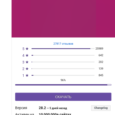
27817 отзывов
5 ★
25989
4 ★
642
3 ★
202
2 ★
139
1 ★
845
96%
СКАЧАТЬ
Версия
28.2
Changelog
—
5 дней назад
Активен на
10 000 000+ сайтах