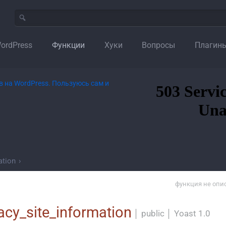
ordPress
Функции
Хуки
Вопросы
Плагин
ation
›
функция не опи
acy_site_information
│
public
│
Yoast 1.0