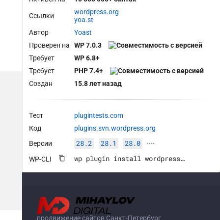
wordpress.org
Ссылки
yoa.st
Автор
Yoast
Проверен на
WP 7.0.3
Требует
WP 6.8+
Требует
PHP 7.4+
Создан
15.8 лет назад
Тест
plugintests.com
Код
plugins.svn.wordpress.org
28.2
28.1
28.0
Версии
····
wp plugin install wordpress-seo --activate
WP-CLI
продвижение сайтов Санкт-Петербург