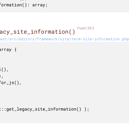
formation(): array;
Yoast 28.2
acy_site_information()
ast/src/editors/framework/site/term-site-information.php
rray {
