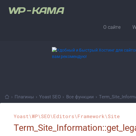
О сайте
W
›
Плагины
›
Yoast SEO
›
Все функции
›
Term_Site_Inform
Yoast\WP\SEO\Editors\Framework\Site
Term_Site_Information::get_leg