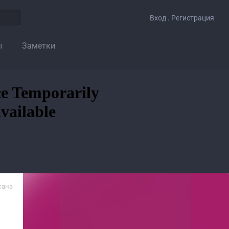
Вход . Регистрация
ы
Заметки
сана