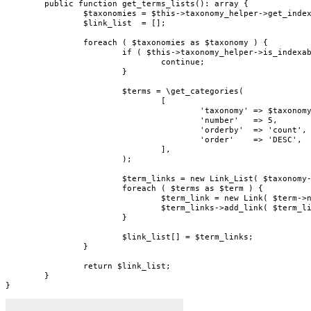
	public function get_terms_lists(): array {

		$taxonomies = $this->taxonomy_helper->get_indexable_taxonomy_objects();

		$link_list  = [];

		foreach ( $taxonomies as $taxonomy ) {

			if ( $this->taxonomy_helper->is_indexable( $taxonomy->name ) === false ) {

				continue;

			}

			$terms = \get_categories(

				[

					'taxonomy' => $taxonomy->name,

					'number'   => 5,

					'orderby'  => 'count',

					'order'    => 'DESC',

				],

			);

			$term_links = new Link_List( $taxonomy->label, [] );

			foreach ( $terms as $term ) {

				$term_link = new Link( $term->name, \get_term_link( $term, $taxonomy->name ) );

				$term_links->add_link( $term_link );

			}

			$link_list[] = $term_links;

		}

		return $link_list;

	}

}