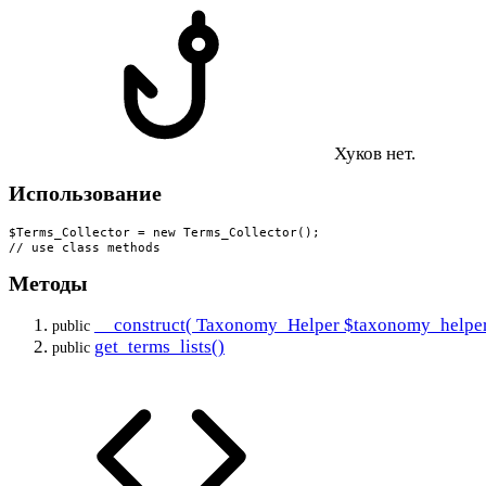
Хуков нет.
Использование
$Terms_Collector = new Terms_Collector();

// use class methods
Методы
__construct( Taxonomy_Helper $taxonomy_helper
public
get_terms_lists()
public