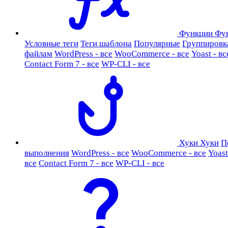
Функции
Фу
Условные теги
Теги шаблона
Популярные
Группировк
файлам
WordPress - все
WooCommerce - все
Yoast - вс
Contact Form 7 - все
WP-CLI - все
Хуки
Хуки
П
выполнения
WordPress - все
WooCommerce - все
Yoast
все
Contact Form 7 - все
WP-CLI - все