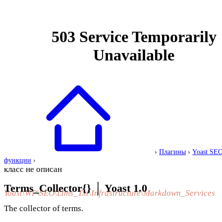
›
Плагины
›
Yoast SE
функции
›
класс не описан
Terms_Collector{}
│
Yoast 1.0
Yoast\WP\SEO\Llms_Txt\Infrastructure\Markdown_Services
The collector of terms.