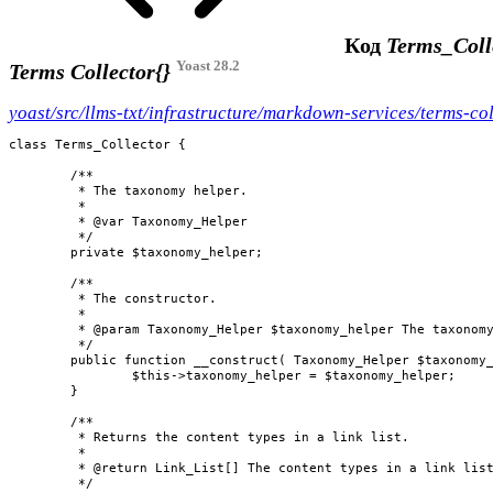
Код
Terms_Coll
Yoast 28.2
Terms Collector{}
yoast/src/llms-txt/infrastructure/markdown-services/terms-col
class Terms_Collector {

	/**

	 * The taxonomy helper.

	 *

	 * @var Taxonomy_Helper

	 */

	private $taxonomy_helper;

	/**

	 * The constructor.

	 *

	 * @param Taxonomy_Helper $taxonomy_helper The taxonomy helper.

	 */

	public function __construct( Taxonomy_Helper $taxonomy_helper ) {

		$this->taxonomy_helper = $taxonomy_helper;

	}

	/**

	 * Returns the content types in a link list.

	 *

	 * @return Link_List[] The content types in a link list.

	 */
