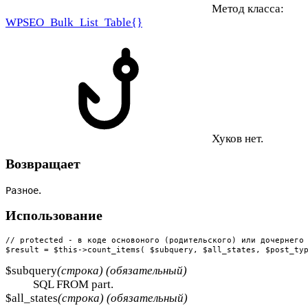
Метод класса:
WPSEO_Bulk_List_Table{}
Хуков нет.
Возвращает
.
Разное
Использование
// protected - в коде основоного (родительского) или дочернего 
$result = $this->count_items( $subquery, $all_states, $post_ty
$subquery
(строка) (обязательный)
SQL FROM part.
$all_states
(строка) (обязательный)