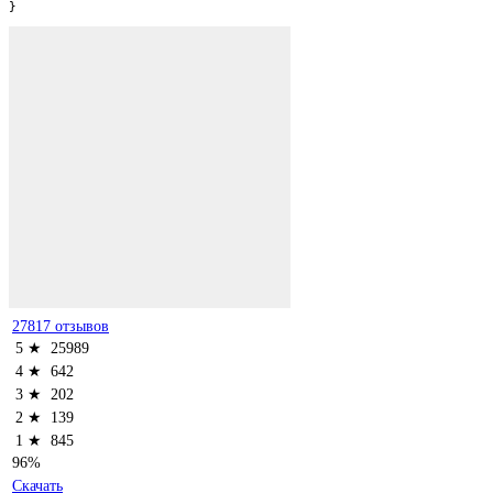
}
27817 отзывов
5 ★
25989
4 ★
642
3 ★
202
2 ★
139
1 ★
845
96%
Скачать