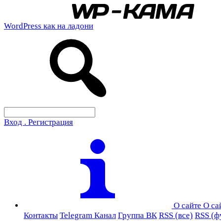
WordPress как на ладони
Вход . Регистрация
О сайте
О са
Контакты
Telegram Канал
Группа ВК
RSS (все)
RSS (ф