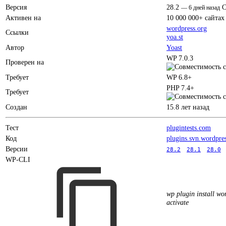
Версия
28.2
C
—
6 дней назад
Активен на
10 000 000+ сайтах
wordpress.org
Ссылки
yoa.st
Автор
Yoast
WP 7.0.3
Проверен на
Требует
WP 6.8+
PHP 7.4+
Требует
Создан
15.8 лет назад
Тест
plugintests.com
Код
plugins.svn.wordpre
Версии
28.2
28.1
28.0
WP-CLI
wp plugin install wor
activate