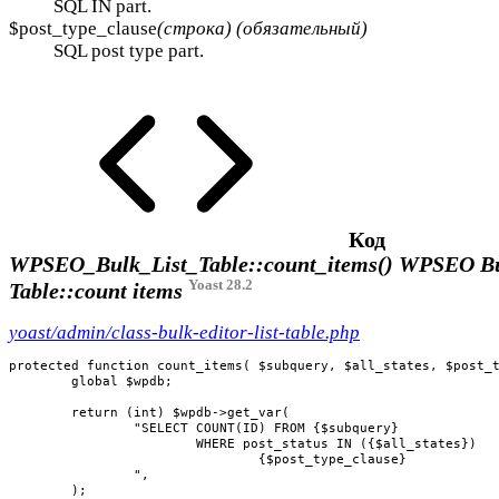
SQL IN part.
$post_type_clause
(строка) (обязательный)
SQL post type part.
Код
WPSEO_Bulk_List_Table::count_items()
WPSEO Bul
Yoast 28.2
Table::count items
yoast/admin/class-bulk-editor-list-table.php
protected function count_items( $subquery, $all_states, $post_t
	global $wpdb;

	return (int) $wpdb->get_var(

		"SELECT COUNT(ID) FROM {$subquery}

			WHERE post_status IN ({$all_states})

				{$post_type_clause}

		",

	);
