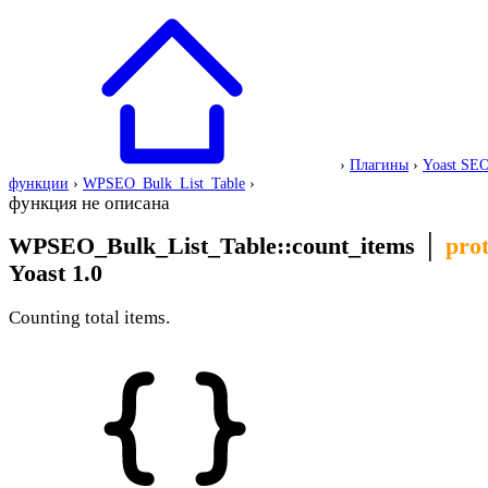
›
Плагины
›
Yoast SE
функции
›
WPSEO_Bulk_List_Table
›
функция не описана
WPSEO_Bulk_List_Table::count_items
│
pro
Yoast 1.0
Counting total items.