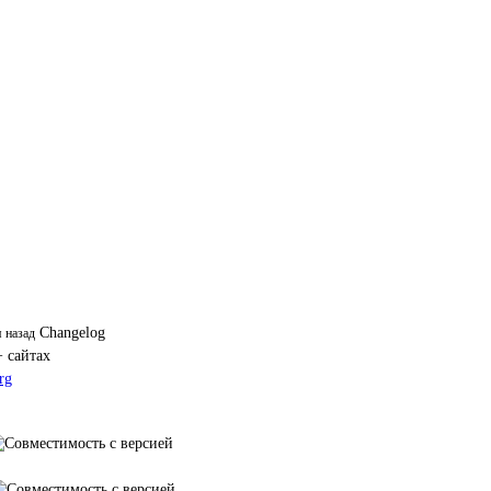
Changelog
я назад
+ сайтах
rg