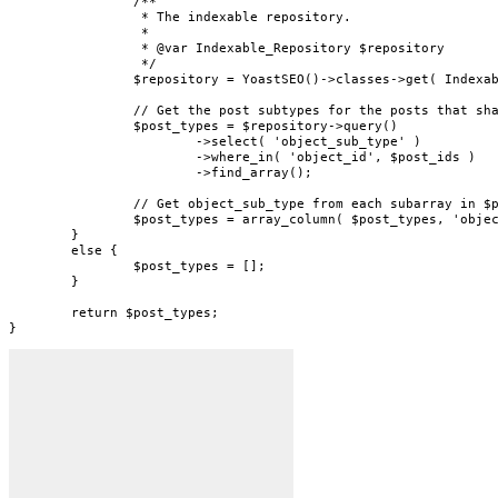
		/**

		 * The indexable repository.

		 *

		 * @var Indexable_Repository $repository

		 */

		$repository = YoastSEO()->classes->get( Indexable_Repository::class );

		// Get the post subtypes for the posts that share the keyword.

		$post_types = $repository->query()

			->select( 'object_sub_type' )

			->where_in( 'object_id', $post_ids )

			->find_array();

		// Get object_sub_type from each subarray in $post_ids.

		$post_types = array_column( $post_types, 'object_sub_type' );

	}

	else {

		$post_types = [];

	}

	return $post_types;

}