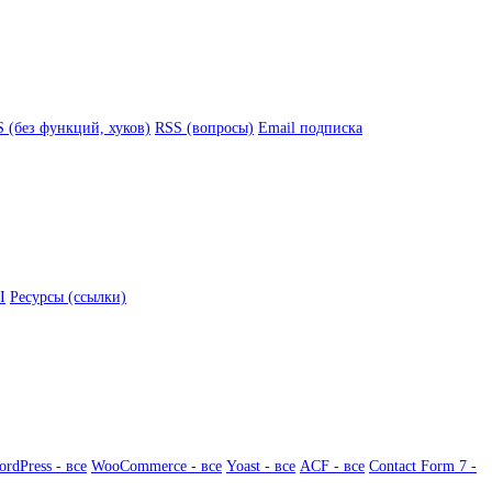
 (без функций, хуков)
RSS (вопросы)
Email подписка
I
Ресурсы (ссылки)
rdPress - все
WooCommerce - все
Yoast - все
ACF - все
Contact Form 7 -