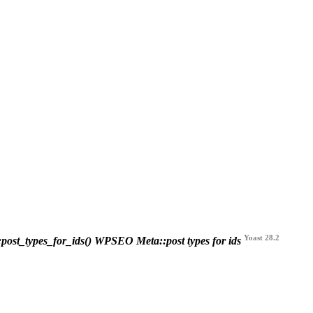
Yoast 28.2
st_types_for_ids()
WPSEO Meta::post types for ids