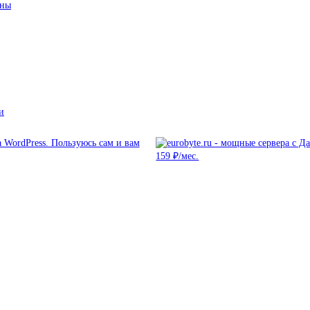
ины
и