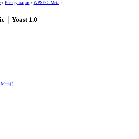
O
›
Все функции
›
WPSEO_Meta
›
ic
│
Yoast 1.0
Meta{}