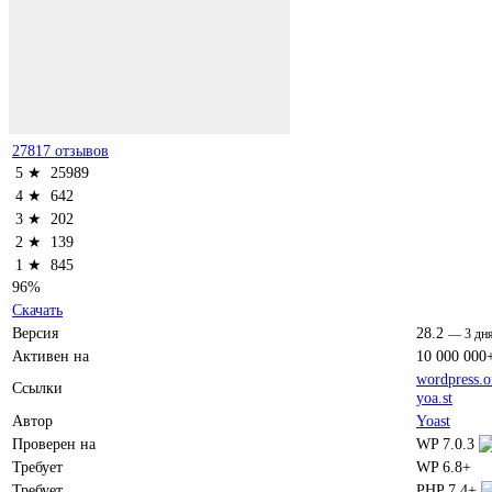
27817 отзывов
5 ★
25989
4 ★
642
3 ★
202
2 ★
139
1 ★
845
96%
Скачать
Версия
28.2
—
3 дн
Активен на
10 000 000
wordpress.o
Ссылки
yoa.st
Автор
Yoast
Проверен на
WP 7.0.3
Требует
WP 6.8+
Требует
PHP 7.4+