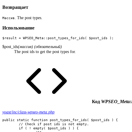
Возвращает
. The post types.
Массив
Использование
$result = WPSEO_Meta::post_types_for_ids( $post_ids );
$post_ids
(массив) (обязательный)
The post ids to get the post types for.
Код
WPSEO_Meta::po
yoast/inc/class-wpseo-meta.php
public static function post_types_for_ids( $post_ids ) {

	// Check if post ids is not empty.

	if ( ! empty( $post_ids ) ) {
