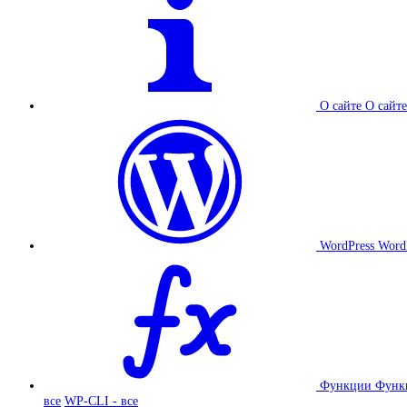
О сайте
О сайте
WordPress
Word
Функции
Функ
все
WP-CLI - все