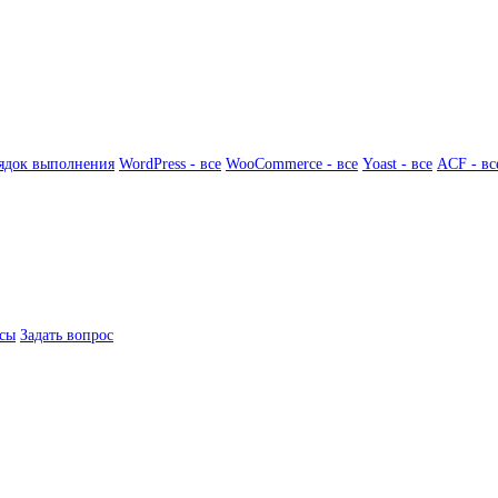
ядок выполнения
WordPress - все
WooCommerce - все
Yoast - все
ACF - вс
сы
Задать вопрос