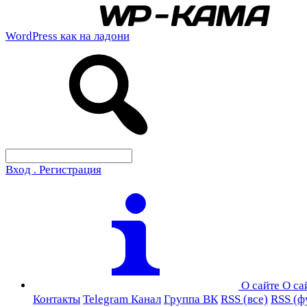
WordPress как на ладони
Вход . Регистрация
О сайте
О са
Контакты
Telegram Канал
Группа ВК
RSS (все)
RSS (ф