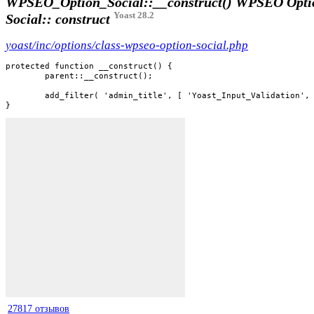
WPSEO_Option_Social::__construct()
WPSEO Opti
Yoast 28.2
Social:: construct
yoast/inc/options/class-wpseo-option-social.php
protected function __construct() {

	parent::__construct();

	add_filter( 'admin_title', [ 'Yoast_Input_Validation', 'add_yoast_admin_document_title_errors' ] );

}
27817 отзывов