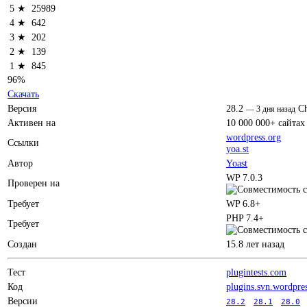
5 ★
25989
4 ★
642
3 ★
202
2 ★
139
1 ★
845
96%
Скачать
Версия
28.2
C
—
3 дня назад
Активен на
10 000 000+ сайтах
wordpress.org
Ссылки
yoa.st
Автор
Yoast
WP 7.0.3
Проверен на
Требует
WP 6.8+
PHP 7.4+
Требует
Создан
15.8 лет назад
Тест
plugintests.com
Код
plugins.svn.wordpre
Версии
28.2
28.1
28.0