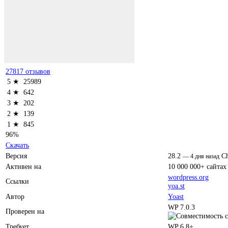
27817 отзывов
5 ★
25989
4 ★
642
3 ★
202
2 ★
139
1 ★
845
96%
Скачать
Версия
28.2
C
—
4 дня назад
Активен на
10 000 000+ сайтах
wordpress.org
Ссылки
yoa.st
Автор
Yoast
WP 7.0.3
Проверен на
Требует
WP 6.8+