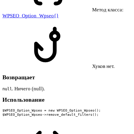
Метод класса:
WPSEO_Option_Wpseo{}
Хуков нет.
Возвращает
. Ничего (null).
null
Использование
$WPSEO_Option_Wpseo = new WPSEO_Option_Wpseo();

$WPSEO_Option_Wpseo->remove_default_filters();