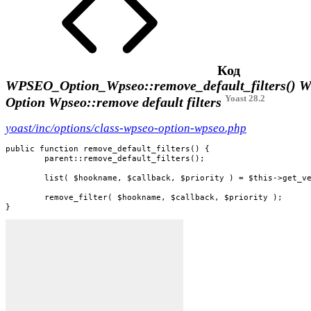
Код
WPSEO_Option_Wpseo::remove_default_filters()
W
Yoast 28.2
Option Wpseo::remove default filters
yoast/inc/options/class-wpseo-option-wpseo.php
public function remove_default_filters() {

	parent::remove_default_filters();

	list( $hookname, $callback, $priority ) = $this->get_verify_features_default_option_filter_hook();

	remove_filter( $hookname, $callback, $priority );

}