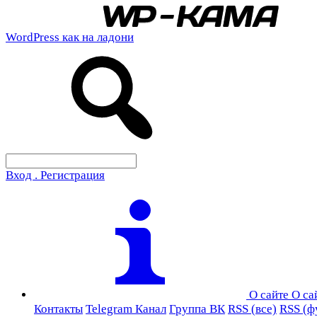
WordPress как на ладони
Вход . Регистрация
О сайте
О са
Контакты
Telegram Канал
Группа ВК
RSS (все)
RSS (ф