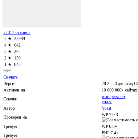
27817 отзывов
5 ★
25989
4 ★
642
3 ★
202
2 ★
139
1 ★
845
96%
Скачать
Версия
28.2
C
—
3 дня назад
Активен на
10 000 000+ сайтах
wordpress.org
Ссылки
yoa.st
Автор
Yoast
WP 7.0.3
Проверен на
Требует
WP 6.8+
PHP 7.4+
Требует