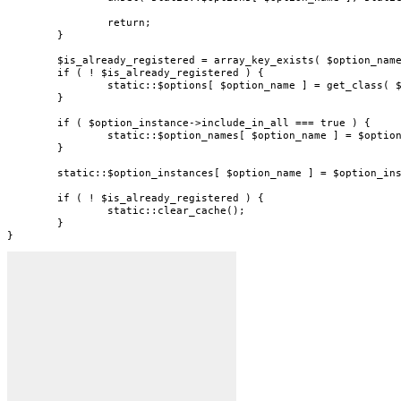
		return;

	}

	$is_already_registered = array_key_exists( $option_name, static::$options );

	if ( ! $is_already_registered ) {

		static::$options[ $option_name ] = get_class( $option_instance );

	}

	if ( $option_instance->include_in_all === true ) {

		static::$option_names[ $option_name ] = $option_name;

	}

	static::$option_instances[ $option_name ] = $option_instance;

	if ( ! $is_already_registered ) {

		static::clear_cache();

	}

}