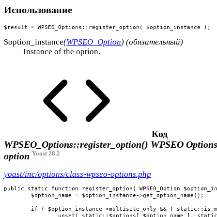
Использование
$result = WPSEO_Options::register_option( $option_instance );
$option_instance
(
WPSEO_Option
) (обязательный)
Instance of the option.
Код
WPSEO_Options::register_option()
WPSEO Options:
Yoast 28.2
option
yoast/inc/options/class-wpseo-options.php
public static function register_option( WPSEO_Option $option_in
	$option_name = $option_instance->get_option_name();

	if ( $option_instance->multisite_only && ! static::is_multisite() ) {

		unset( static::$options[ $option_name ], static::$option_names[ $option_name ] );
