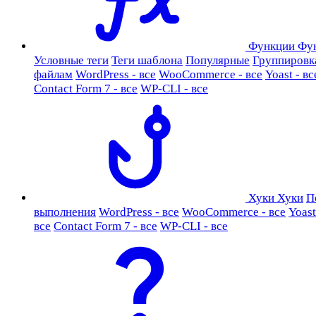
Функции
Фу
Условные теги
Теги шаблона
Популярные
Группировк
файлам
WordPress - все
WooCommerce - все
Yoast - вс
Contact Form 7 - все
WP-CLI - все
Хуки
Хуки
П
выполнения
WordPress - все
WooCommerce - все
Yoast
все
Contact Form 7 - все
WP-CLI - все