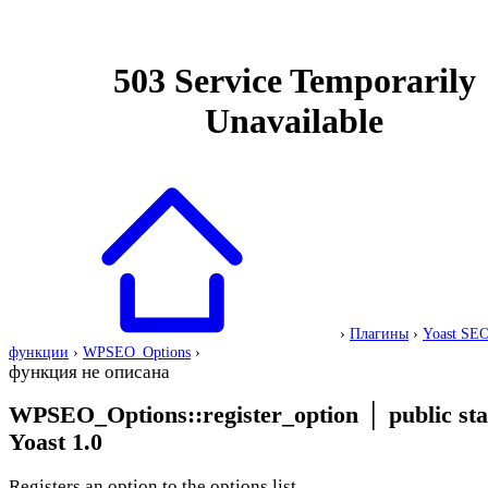
›
Плагины
›
Yoast SE
функции
›
WPSEO_Options
›
функция не описана
WPSEO_Options::register_option
│
public sta
Yoast 1.0
Registers an option to the options list.