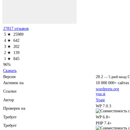
27817 отзывов
5 ★
25989
4 ★
642
3 ★
202
2 ★
139
1 ★
845
96%
Скачать
Версия
28.2
C
—
5 дней назад
Активен на
10 000 000+ сайтах
wordpress.org
Ссылки
yoa.st
Автор
Yoast
WP 7.0.3
Проверен на
Требует
WP 6.8+
PHP 7.4+
Требует