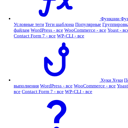
Функции
Фу
Условные теги
Теги шаблона
Популярные
Группировк
файлам
WordPress - все
WooCommerce - все
Yoast - вс
Contact Form 7 - все
WP-CLI - все
Хуки
Хуки
П
выполнения
WordPress - все
WooCommerce - все
Yoast
все
Contact Form 7 - все
WP-CLI - все