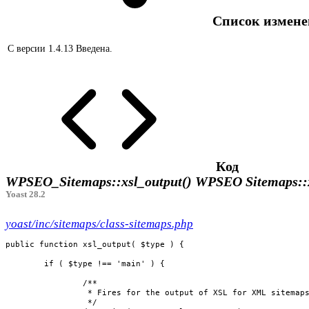
Список измен
С версии 1.4.13
Введена.
Код
WPSEO_Sitemaps::xsl_output()
WPSEO Sitemaps::x
Yoast 28.2
yoast/inc/sitemaps/class-sitemaps.php
public function xsl_output( $type ) {

	if ( $type !== 'main' ) {

		/**

		 * Fires for the output of XSL for XML sitemaps, other than type "main".

		 */
