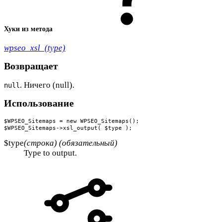
Хуки из метода
wpseo_xsl_(type)
Возвращает
. Ничего (null).
null
Использование
$WPSEO_Sitemaps = new WPSEO_Sitemaps();

$WPSEO_Sitemaps->xsl_output( $type );
$type
(строка) (обязательный)
Type to output.