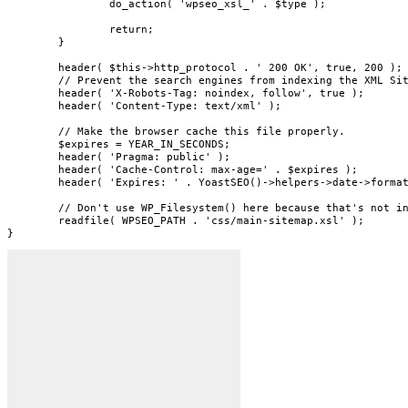
		do_action( 'wpseo_xsl_' . $type );

		return;

	}

	header( $this->http_protocol . ' 200 OK', true, 200 );

	// Prevent the search engines from indexing the XML Sitemap.

	header( 'X-Robots-Tag: noindex, follow', true );

	header( 'Content-Type: text/xml' );

	// Make the browser cache this file properly.

	$expires = YEAR_IN_SECONDS;

	header( 'Pragma: public' );

	header( 'Cache-Control: max-age=' . $expires );

	header( 'Expires: ' . YoastSEO()->helpers->date->format_timestamp( ( time() + $expires ), 'D, d M Y H:i:s' ) . ' GMT' );

	// Don't use WP_Filesystem() here because that's not initialized yet. See https://yoast.atlassian.net/browse/QAK-2043.

	readfile( WPSEO_PATH . 'css/main-sitemap.xsl' );

}