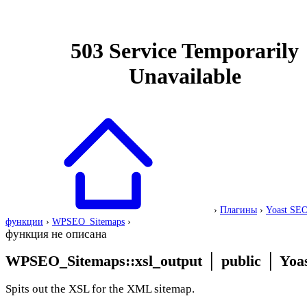
›
Плагины
›
Yoast SE
функции
›
WPSEO_Sitemaps
›
функция не описана
WPSEO_Sitemaps::xsl_output
│
public
│
Yoas
Spits out the XSL for the XML sitemap.