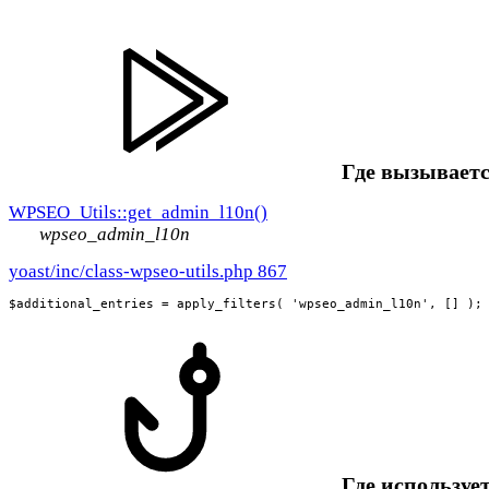
Где вызываетс
WPSEO_Utils::get_admin_l10n()
wpseo_admin_l10n
yoast/inc/class-wpseo-utils.php 867
$additional_entries = apply_filters( 'wpseo_admin_l10n', [] );
Где использует