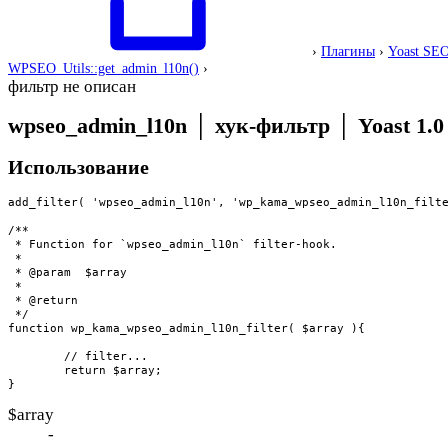
›
Плагины
›
Yoast SE
WPSEO_Utils::get_admin_l10n()
›
фильтр не описан
wpseo_admin_l10n
│
хук-фильтр
│
Yoast 1.0
Использование
add_filter( 'wpseo_admin_l10n', 'wp_kama_wpseo_admin_l10n_filte
/**

 * Function for `wpseo_admin_l10n` filter-hook.

 * 

 * @param  $array 

 *

 * @return 

 */

function wp_kama_wpseo_admin_l10n_filter( $array ){

	// filter...

	return $array;

}
$array
-