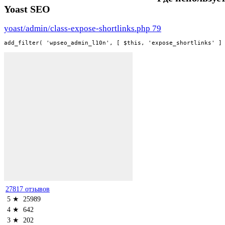
Yoast SEO
yoast/admin/class-expose-shortlinks.php 79
add_filter( 'wpseo_admin_l10n', [ $this, 'expose_shortlinks' ]
27817 отзывов
5 ★
25989
4 ★
642
3 ★
202