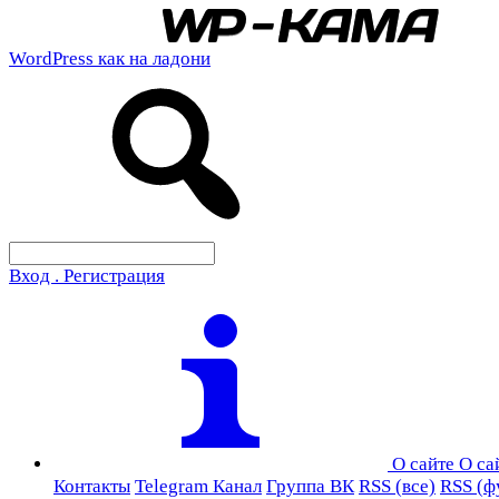
WordPress как на ладони
Вход . Регистрация
О сайте
О са
Контакты
Telegram Канал
Группа ВК
RSS (все)
RSS (ф